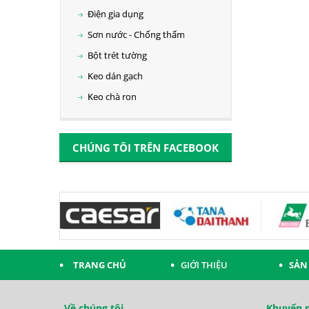
Điện gia dụng
Sơn nước - Chống thấm
Bột trét tường
Keo dán gạch
Keo chà ron
CHÚNG TÔI TRÊN FACEBOOK
TRANG CHỦ
GIỚI THIỆU
SẢN
Về chúng tôi
Khuyến m