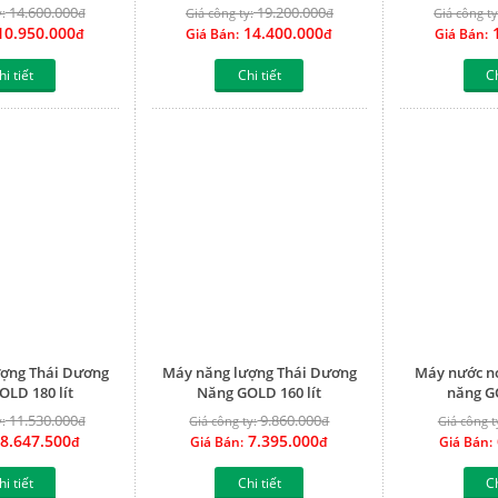
14.600.000
19.200.000
:
đ
Giá công ty:
đ
Giá công ty
0.950.000
14.400.000
1
đ
Giá Bán:
đ
Giá Bán:
hi tiết
Chi tiết
Ch
ợng Thái Dương
Máy năng lượng Thái Dương
Máy nước n
OLD 180 lít
Năng GOLD 160 lít
năng GO
11.530.000
9.860.000
:
đ
Giá công ty:
đ
Giá công t
8.647.500
7.395.000
đ
Giá Bán:
đ
Giá Bán:
hi tiết
Chi tiết
Ch