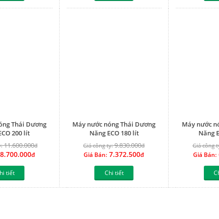
óng Thái Dương
Máy nước nóng Thái Dương
Máy nước n
CO 200 lít
Năng ECO 180 lít
Năng E
11.600.000
9.830.000
:
đ
Giá công ty:
đ
Giá công t
8.700.000
7.372.500
đ
Giá Bán:
đ
Giá Bán:
hi tiết
Chi tiết
Ch