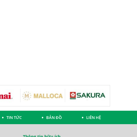
TIN TỨC
BẢN ĐỒ
LIÊN HỆ
Thông tin hữu ích