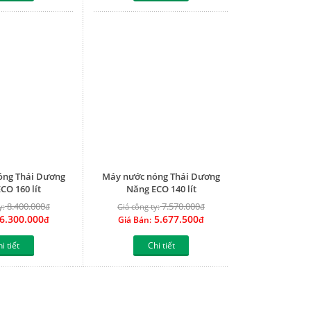
óng Thái Dương
Máy nước nóng Thái Dương
CO 160 lít
Năng ECO 140 lít
8.400.000
7.570.000
y:
đ
Giá công ty:
đ
6.300.000
5.677.500
đ
Giá Bán:
đ
i tiết
Chi tiết