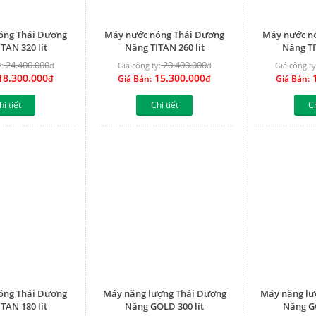
óng Thái Dương
Máy nước nóng Thái Dương
Máy nước n
TAN 320 lít
Năng TITAN 260 lít
Năng TI
24.400.000
20.400.000
:
đ
Giá công ty:
đ
Giá công ty
8.300.000
15.300.000
1
đ
Giá Bán:
đ
Giá Bán:
hi tiết
Chi tiết
Ch
óng Thái Dương
Máy năng lượng Thái Dương
Máy năng lư
TAN 180 lít
Năng GOLD 300 lít
Năng GO