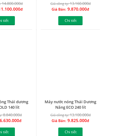
14.800.000
13.160.000
:
đ
Giá công ty:
đ
1.100.000
9.870.000
đ
Giá Bán:
đ
i tiết
Chi tiết
óng Thái dương
Máy nước nóng Thái Dương
LD 140 lít
Năng ECO 240 lít
8.840.000
13.100.000
y:
đ
Giá công ty:
đ
6.630.000
9.825.000
đ
Giá Bán:
đ
i tiết
Chi tiết