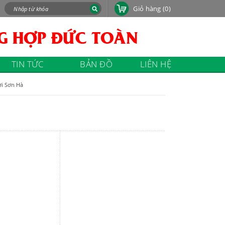
Giỏ hàng
(0)
TIN TỨC
BẢN ĐỒ
LIÊN HỆ
ời Sơn Hà