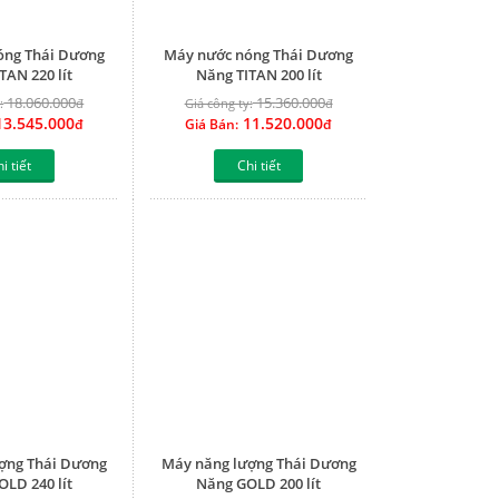
óng Thái Dương
Máy nước nóng Thái Dương
TAN 220 lít
Năng TITAN 200 lít
18.060.000
15.360.000
:
đ
Giá công ty:
đ
3.545.000
11.520.000
đ
Giá Bán:
đ
i tiết
Chi tiết
ợng Thái Dương
Máy năng lượng Thái Dương
LD 240 lít
Năng GOLD 200 lít