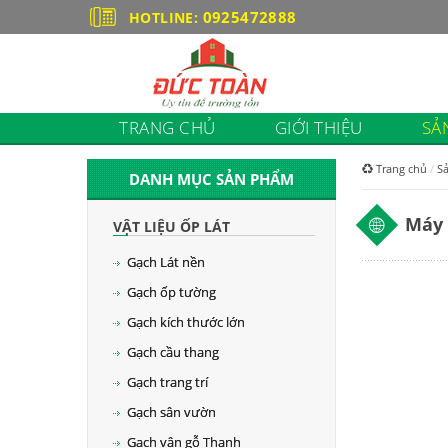
0925472888
HOTLINE:
TRANG CHỦ
GIỚI THIỆU
SẢ
Trang chủ
S
DANH MỤC SẢN PHẨM
Máy 
VẬT LIỆU ỐP LÁT
Gạch Lát nền
Gạch ốp tường
Gạch kích thước lớn
Gạch cầu thang
Gạch trang trí
Gạch sân vườn
Gạch vân gỗ Thanh