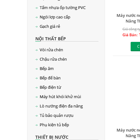
Tấm nhựa ốp tường PVC
Máy nước n
Ngói lợp cao cấp
Năng TI
Gạch giá rẻ
Giá công ty
1
Giá Bán:
NỘI THẤT BẾP
C
Vòi rửa chén
Chậu rửa chén
Bếp âm
Bếp để bàn
Bếp điện từ
Máy hút khói khử mùi
Lò nướng điện đa năng
Tủ bảo quản rượu
Phụ kiện tủ bếp
Máy nước n
Năng TI
THIẾT BỊ NƯỚC