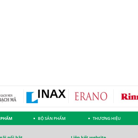
 PHẨM
BỘ SẢN PHẨM
THƯƠNG HIỆU
ãi nổi bật
Liên kết website