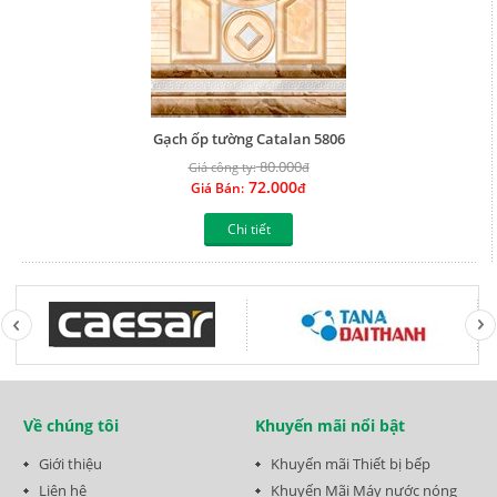
Gạch ốp tường Catalan 5806
80.000
Giá công ty:
đ
72.000
Giá Bán:
đ
Chi tiết
Về chúng tôi
Khuyến mãi nổi bật
Giới thiệu
Khuyến mãi Thiết bị bếp
Liên hệ
Khuyến Mãi Máy nước nóng