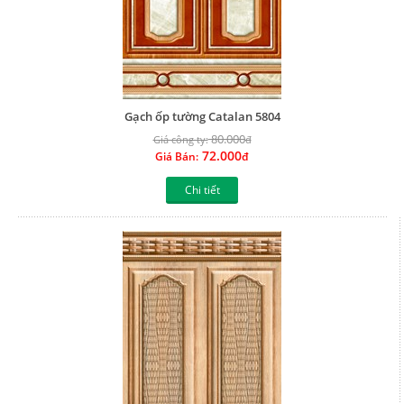
Gạch ốp tường Catalan 5804
80.000
Giá công ty:
đ
72.000
Giá Bán:
đ
Chi tiết