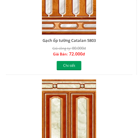
Gạch ốp tường Catalan 5803
80.000
Giá công ty:
đ
72.000
Giá Bán:
đ
Chi tiết