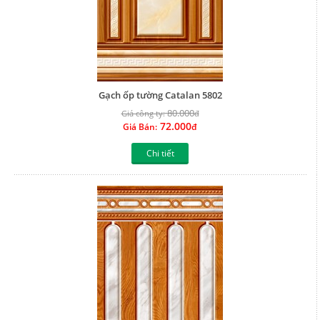
Gạch ốp tường Catalan 5802
80.000
Giá công ty:
đ
72.000
Giá Bán:
đ
Chi tiết