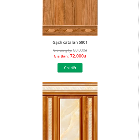
Gạch catalan 5801
80.000
Giá công ty:
đ
72.000
Giá Bán:
đ
Chi tiết