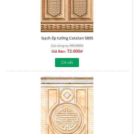
Gạch ốp tường Catalan 5805
80.000
Giá công ty:
đ
72.000
Giá Bán:
đ
Chi tiết