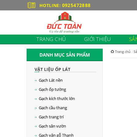
0925472888
HOTLINE:
TRANG CHỦ
GIỚI THIỆU
SẢ
Trang chủ
S
DANH MỤC SẢN PHẨM
VẬT LIỆU ỐP LÁT
Gạch Lát nền
Gạch ốp tường
Gạch kích thước lớn
Gạch cầu thang
Gạch trang trí
Gạch sân vườn
Gạch vân gỗ Thanh