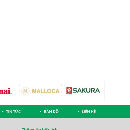
TIN TỨC
BẢN ĐỒ
LIÊN HỆ
Thông tin hữu ích