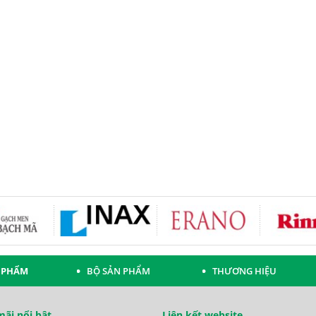
 PHẨM
BỘ SẢN PHẨM
THƯƠNG HIỆU
ãi nổi bật
Liên kết website