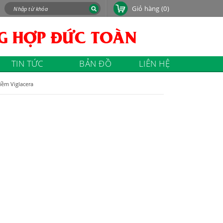
Giỏ hàng
(0)
TIN TỨC
BẢN ĐỒ
LIÊN HỆ
iềm Viglacera