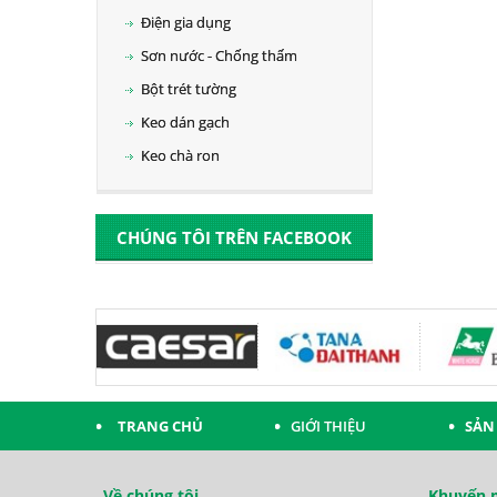
Điện gia dụng
Sơn nước - Chống thấm
Bột trét tường
Keo dán gạch
Keo chà ron
CHÚNG TÔI TRÊN FACEBOOK
TRANG CHỦ
GIỚI THIỆU
SẢN
Về chúng tôi
Khuyến m