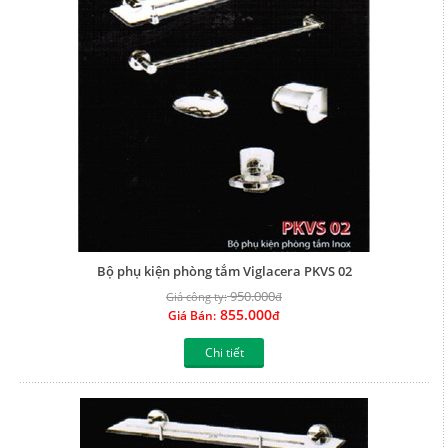
Bộ phụ kiện phòng tắm Viglacera PKVS 02
950.000
Giá công ty:
đ
855.000
Giá Bán:
đ
Chi tiết