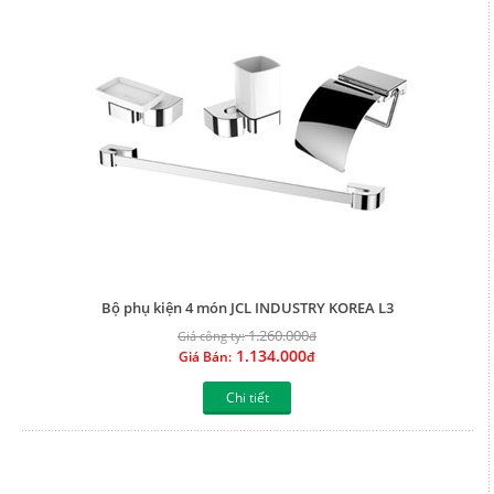
Bộ phụ kiện 4 món JCL INDUSTRY KOREA L3
1.260.000
Giá công ty:
đ
1.134.000
Giá Bán:
đ
Chi tiết