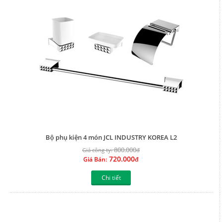
Bộ phụ kiện 4 món JCL INDUSTRY KOREA L2
800.000
Giá công ty:
đ
720.000
Giá Bán:
đ
Chi tiết