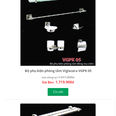
Bộ phụ kiện phòng tắm Viglacera VGPK 05
1.911.000
Giá công ty:
đ
1.719.900
Giá Bán:
đ
Chi tiết