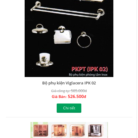
Bộ phụ kiện Viglacera IPK 02
585.000
Giá công ty:
đ
526.500
Giá Bán:
đ
Chi tiết