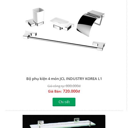
Bộ phụ kiện 4 món JCL INDUSTRY KOREA L1
800.000
Giá công ty:
đ
720.000
Giá Bán:
đ
Chi tiết