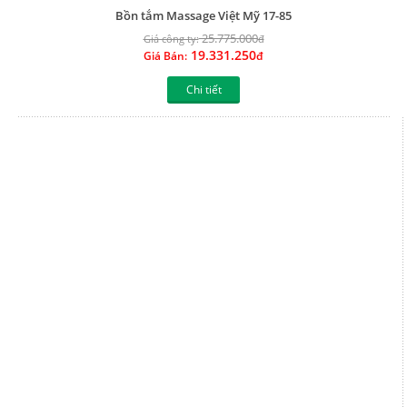
Bồn tắm massage Việt Mỹ 17TL
23.576.000
Giá công ty:
đ
17.682.000
Giá Bán:
đ
Chi tiết