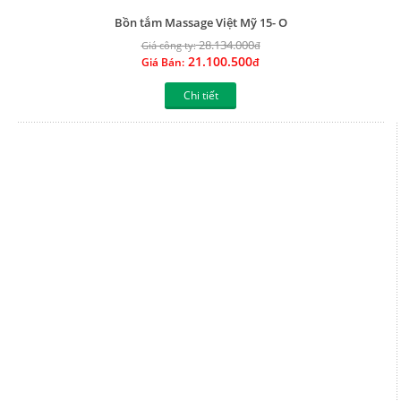
Bồn tắm Massage Việt Mỹ 1711
32.831.000
Giá công ty:
đ
24.623.250
Giá Bán:
đ
Chi tiết