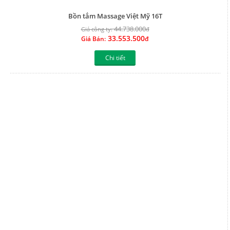
Bồn tắm Massage Việt Mỹ 18-O
28.639.000
Giá công ty:
đ
21.479.250
Giá Bán:
đ
Chi tiết