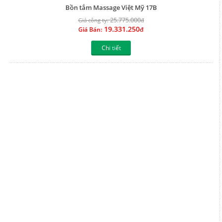
Bồn tắm Massage Việt Mỹ 17T
16.997.000
Giá công ty:
đ
12.747.750
Giá Bán:
đ
Chi tiết
1
2
3
4
Về chúng tôi
Khuyến mãi nổi bật