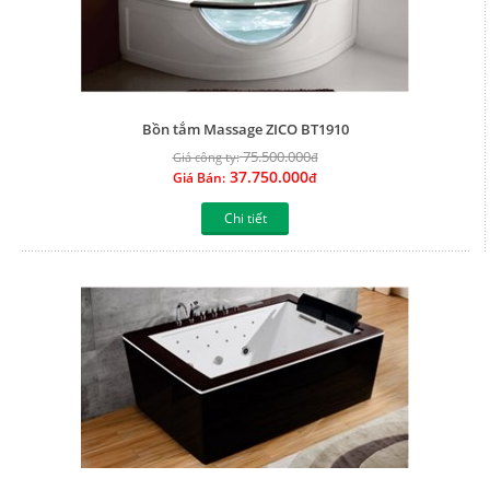
Bồn tắm Massage ZICO BT1910
75.500.000
Giá công ty:
đ
37.750.000
Giá Bán:
đ
Chi tiết