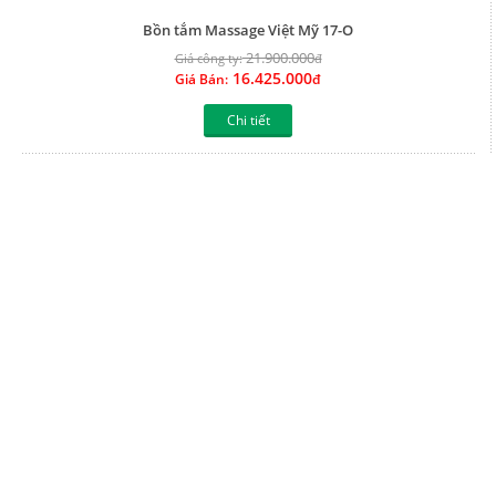
Chi tiết
Bồn tắm Massage Việt Mỹ 90G
22.563.000
Giá công ty:
đ
16.922.250
Giá Bán:
đ
Chi tiết