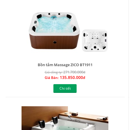
Bồn tắm Massage ZICO BT1911
271.700.000
Giá công ty:
đ
135.850.000
Giá Bán:
đ
Chi tiết