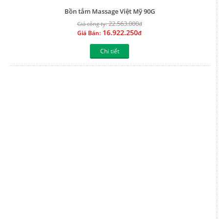
Bồn tắm Massage Việt Mỹ 175
25.775.000
Giá công ty:
đ
19.331.250
Giá Bán:
đ
Chi tiết