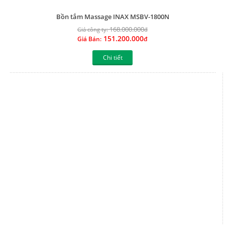
Bồn tắm Massage Việt Mỹ 16T
44.738.000
Giá công ty:
đ
33.553.500
Giá Bán:
đ
Chi tiết