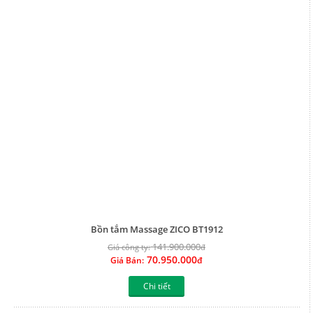
Bồn tắm Massage ZICO BT1912
141.900.000
Giá công ty:
đ
70.950.000
Giá Bán:
đ
Chi tiết