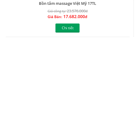
TRUNG TÂM PHÂN PHỐI VLXD TỔNG HỢP ĐỨC TOÀN
465 Hà Huy Giáp,KP 45,Thới An Thành phố Hồ Chí Minh
Điện thoại: 0906 946 268- 0902 973 139 | Fax: zalo 0925 472 888
Email: nhaphanphoiductoan@gmail.com | Website:
www.chungsuclamnha.com
TP HCM : 0906 946 268 ( Phóng) 0902 973 139 ( Hà)
Hà Nội : 0986 657 672 ( Hiền ) Ngói : 0982 363 268 ( A Phòng )