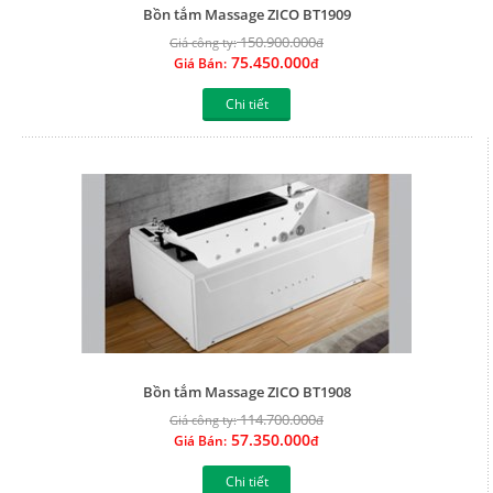
Bồn tắm Massage ZICO BT1909
150.900.000
Giá công ty:
đ
75.450.000
Giá Bán:
đ
Chi tiết
Bồn tắm Massage ZICO BT1908
114.700.000
Giá công ty:
đ
57.350.000
Giá Bán:
đ
Chi tiết