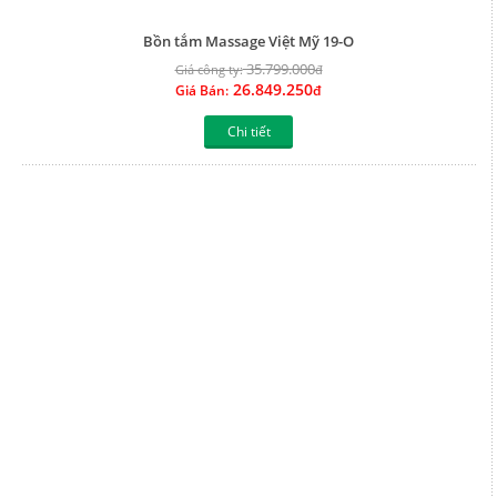
Bồn tắm Massage INAX MSBV-1700B
162.200.000
Giá công ty:
đ
145.980.000
Giá Bán:
đ
Chi tiết