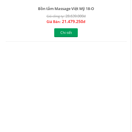
Bồn tắm Massage Việt Mỹ 17-O
21.900.000
Giá công ty:
đ
16.425.000
Giá Bán:
đ
Chi tiết
Bồn tắm Massage Việt Mỹ 15- O
28.134.000
Giá công ty:
đ
21.100.500
Giá Bán:
đ