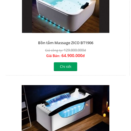
Bồn tắm Massage ZICO BT1906
129.800.000
Giá công ty:
đ
64.900.000
Giá Bán:
đ
Chi tiết