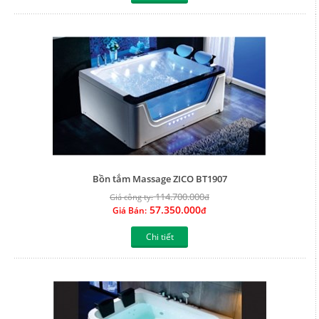
Bồn tắm Massage ZICO BT1907
114.700.000
Giá công ty:
đ
57.350.000
Giá Bán:
đ
Chi tiết