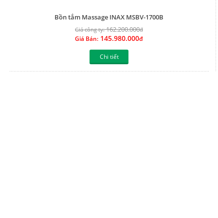
Bồn tắm Massage INAX MSBV-1800N
168.000.000
Giá công ty:
đ
151.200.000
Giá Bán:
đ
Chi tiết