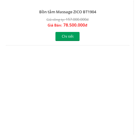
Chi tiết
Bồn tắm Massage Việt Mỹ 19-O
35.799.000
Giá công ty:
đ
26.849.250
Giá Bán:
đ
Chi tiết