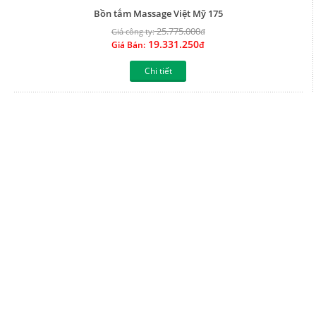
Chi tiết
Bồn tắm massage Việt Mỹ 17Y
25.775.000
Giá công ty:
đ
19.331.250
Giá Bán:
đ
Chi tiết