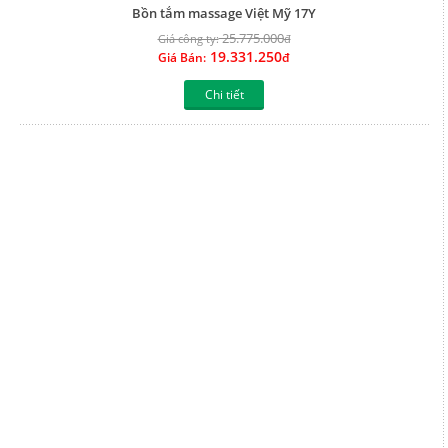
Giới thiệu
Khuyến mãi Thiết bị bếp
Liên hệ
Khuyến Mãi Máy nước nóng
Tầm nhìn thương hiệu
Khuyến Mãi Gạch ốp lát
Hướng dẫn thanh toán
Khuyến Mãi Bồn nước
Bản đồ website
Khuyến Mãi Cửa nhựa cao cấp
Xem thêm
Xem thêm
Liên kết website
Thông tin hữu ích
Chung sức làm nhà
Vận chuyển và giao nhận
Siêu thị bếp ga online
Đổi trả hàng và hoàn tiền
Siêu thị máy nước nóng giá tốt
Chính sách bảo hành
Thế giới gạch giá rẻ
Chính sách bảo mật thông tin
Thương hiệu nổi tiếng Eurowin
Đơn vị chủ quản
Xem thêm
Xem thêm