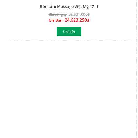
Bồn tắm Massage Việt Mỹ 17-85
25.775.000
Giá công ty:
đ
19.331.250
Giá Bán:
đ
Chi tiết
Bồn tắm Massage Việt Mỹ 17B
25.775.000
Giá công ty:
đ
19.331.250
Giá Bán:
đ