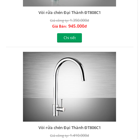
Vòi rửa chén Đại Thành ĐT808C1
1.350.000
Giá công ty:
đ
945.000
Giá Bán:
đ
Chi tiết
Vòi rửa chén Đại Thành ĐT806C1
1.410.000
Giá công ty:
đ