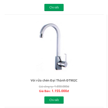
Chi tiết
Vòi rửa chén Đại Thành ĐT902C
1.650.000
Giá công ty:
đ
1.155.000
Giá Bán:
đ
Chi tiết