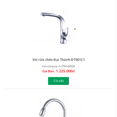
Vòi rửa chén Đại Thành ĐT901C1
1.750.000
Giá công ty:
đ
1.225.000
Giá Bán:
đ
Chi tiết