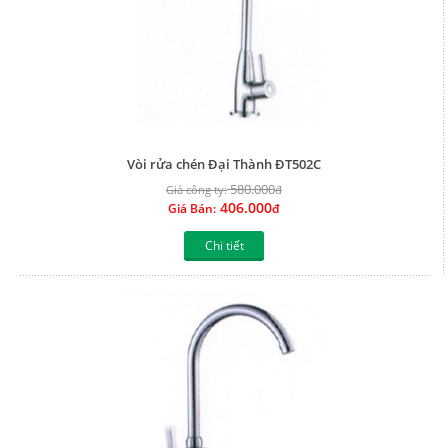
Vòi rửa chén Đại Thành ĐT502C
580.000
Giá công ty:
đ
406.000
Giá Bán:
đ
Chi tiết