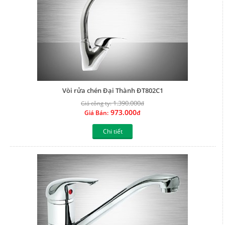
Vòi rửa chén Đại Thành ĐT802C1
1.390.000
Giá công ty:
đ
973.000
Giá Bán:
đ
Chi tiết