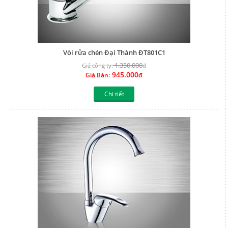
Vòi rửa chén Đại Thành ĐT801C1
1.350.000
Giá công ty:
đ
945.000
Giá Bán:
đ
Chi tiết