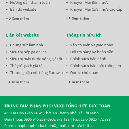
Hướng dẫn thanh toán
Khuyến Mãi Bồn nước
Bản đồ website
Khuyến Mãi Cửa nhựa cao cấp
Xem thêm
Xem thêm
Liên kết website
Thông tin hữu ích
Chung sức làm nhà
Vận chuyển và giao nhận
Siêu thị bếp ga online
Đổi trả hàng và hoàn tiền
Siêu thị máy nước nóng giá tốt
Chính sách bảo hành
Thế giới gạch giá rẻ
Chính sách bảo mật thông tin
Thương hiệu nổi tiếng Eurowin
Đơn vị chủ quản
Xem thêm
Xem thêm
TRUNG TÂM PHÂN PHỐI VLXD TỔNG HỢP ĐỨC TOÀN
465 Hà Huy Giáp,KP 45,Thới An Thành phố Hồ Chí Minh
Điện thoại: 0906 946 268- 0902 973 139 | Fax: zalo 0925 472 888
Email: nhaphanphoiductoan@gmail.com | Website: