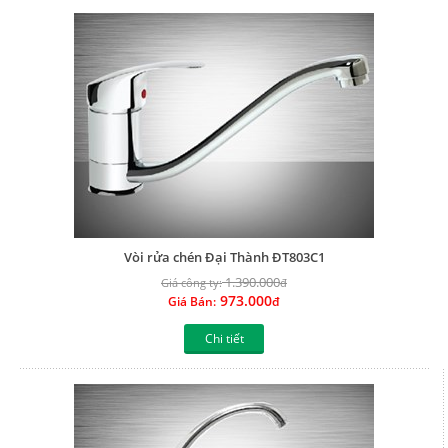
Vòi rửa chén Đại Thành ĐT803C1
1.390.000
Giá công ty:
đ
973.000
Giá Bán:
đ
Chi tiết