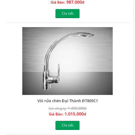
987.000
Giá Bán:
đ
Chi tiết
Vòi rửa chén Đại Thành ĐT805C1
1.450.000
Giá công ty:
đ
1.015.000
Giá Bán:
đ
Chi tiết