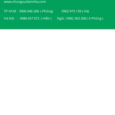
www.chungsuclamnha.com
TP HCM : 0906 946 268 ( Phóng) 0902 973 139 ( Hà)
Hà Nội : 0986 657 672 ( Hiền ) Ngói : 0982 363 268 ( A Phòng )