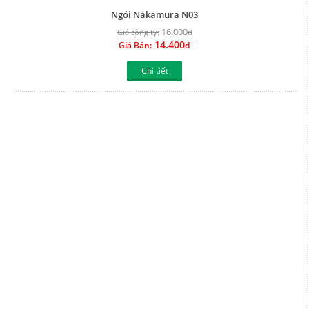
Ngói Nakamura N02
16.000
Giá công ty:
đ
14.400
Giá Bán:
đ
Chi tiết