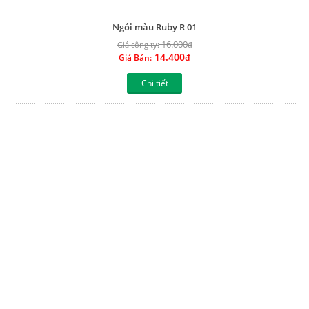
Chi tiết
Ngói Nakamura N11
16.000
Giá công ty:
đ
14.400
Giá Bán:
đ