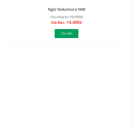
Chi tiết
Ngói Nakamura N07
16.000
Giá công ty:
đ
14.400
Giá Bán:
đ