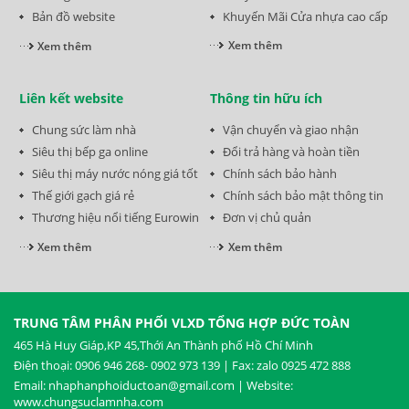
Liên kết website
Thông tin hữu ích
Chung sức làm nhà
Vận chuyển và giao nhận
Siêu thị bếp ga online
Đổi trả hàng và hoàn tiền
Siêu thị máy nước nóng giá tốt
Chính sách bảo hành
Thế giới gạch giá rẻ
Chính sách bảo mật thông tin
Thương hiệu nổi tiếng Eurowin
Đơn vị chủ quản
Xem thêm
Xem thêm
TRUNG TÂM PHÂN PHỐI VLXD TỔNG HỢP ĐỨC TOÀN
465 Hà Huy Giáp,KP 45,Thới An Thành phố Hồ Chí Minh
Điện thoại: 0906 946 268- 0902 973 139 | Fax: zalo 0925 472 888
Email: nhaphanphoiductoan@gmail.com | Website:
www.chungsuclamnha.com
TP HCM : 0906 946 268 ( Phóng) 0902 973 139 ( Hà)
Hà Nội : 0986 657 672 ( Hiền ) Ngói : 0982 363 268 ( A Phòng )