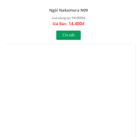
Chi tiết
Ngói Nakamura N08
16.000
Giá công ty:
đ
14.400
Giá Bán:
đ