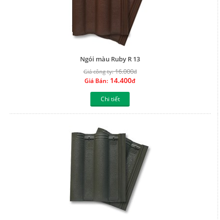
Ngói màu Ruby R 13
16.000
Giá công ty:
đ
14.400
Giá Bán:
đ
Chi tiết