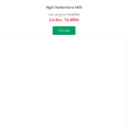
Chi tiết
Ngói Nakamura N04
16.000
Giá công ty:
đ
14.400
Giá Bán:
đ