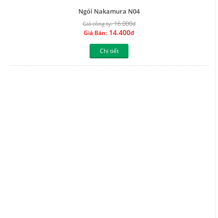
Chi tiết
Ngói Nakamura N03
16.000
Giá công ty:
đ
14.400
Giá Bán:
đ
Chi tiết