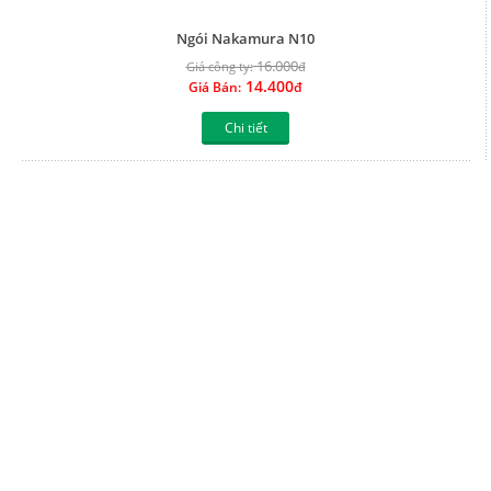
Chi tiết
Ngói Nakamura N09
16.000
Giá công ty:
đ
14.400
Giá Bán:
đ