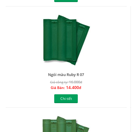
Ngói màu Ruby R 07
16.000
Giá công ty:
đ
14.400
Giá Bán:
đ
Chi tiết