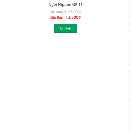
Ngói Nippon NP 10
15.000
Giá công ty:
đ
13.500
Giá Bán:
đ
Chi tiết