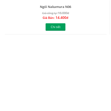
Chi tiết
Ngói Nakamura N05
16.000
Giá công ty:
đ
14.400
Giá Bán:
đ