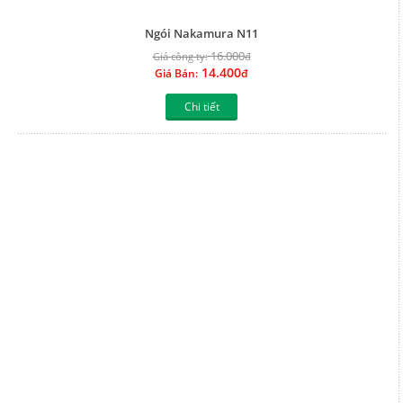
Chi tiết
Ngói Nakamura N10
16.000
Giá công ty:
đ
14.400
Giá Bán:
đ