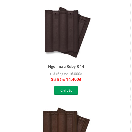
Ngói màu Ruby R 14
16.000
Giá công ty:
đ
14.400
Giá Bán:
đ
Chi tiết