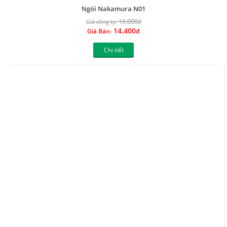
Ngói Nippon NP 11
15.000
Giá công ty:
đ
13.500
Giá Bán:
đ
Chi tiết