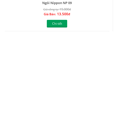
Ngói Nippon NP 08
15.000
Giá công ty:
đ
13.500
Giá Bán:
đ
Chi tiết