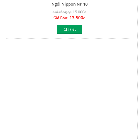
Ngói Nippon NP 09
15.000
Giá công ty:
đ
13.500
Giá Bán:
đ
Chi tiết