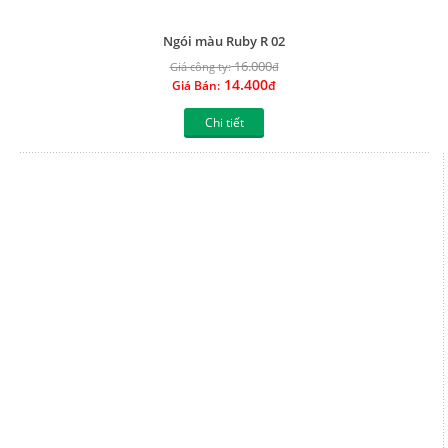
Chi tiết
Ngói màu Ruby R 01
16.000
Giá công ty:
đ
14.400
Giá Bán:
đ