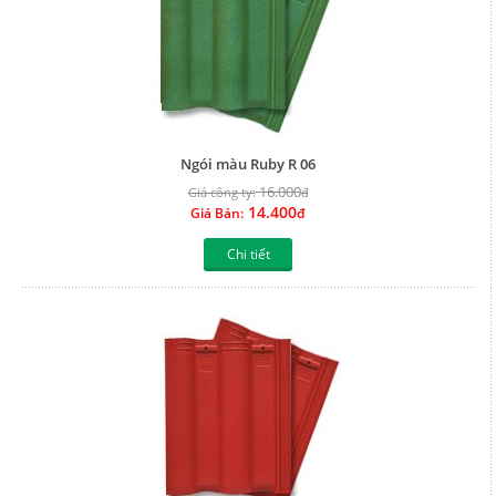
Ngói màu Ruby R 06
16.000
Giá công ty:
đ
14.400
Giá Bán:
đ
Chi tiết