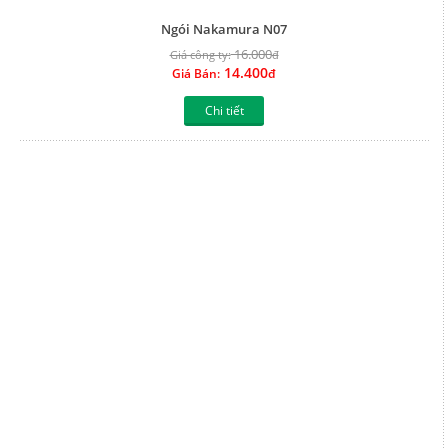
Chi tiết
Ngói Nakamura N06
16.000
Giá công ty:
đ
14.400
Giá Bán:
đ