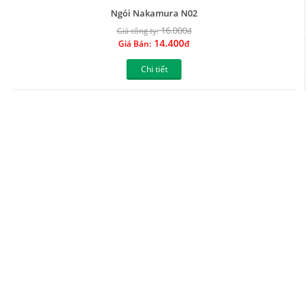
Ngói Nakamura N01
16.000
Giá công ty:
đ
14.400
Giá Bán:
đ
Chi tiết