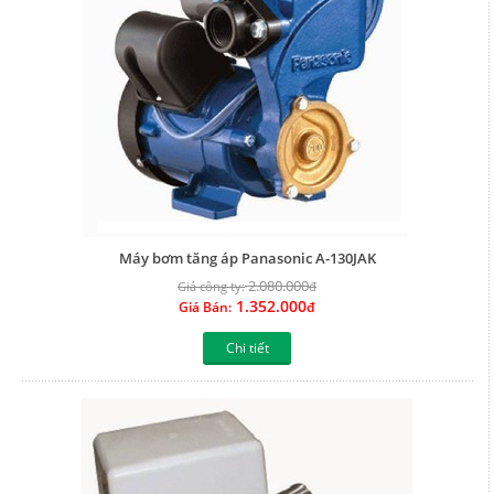
Máy bơm tăng áp Panasonic A-130JAK
2.080.000
Giá công ty:
đ
1.352.000
Giá Bán:
đ
Chi tiết