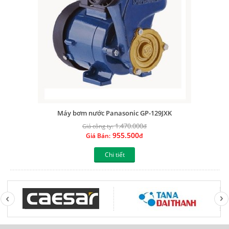
Máy bơm nước Panasonic GP-129JXK
1.470.000
Giá công ty:
đ
955.500
Giá Bán:
đ
Chi tiết