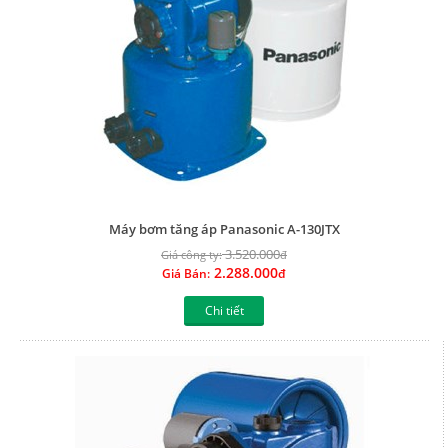
Máy bơm tăng áp Panasonic A-130JTX
3.520.000
Giá công ty:
đ
2.288.000
Giá Bán:
đ
Chi tiết