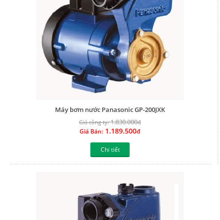
Máy bơm nước Panasonic GP-200JXK
1.830.000
Giá công ty:
đ
1.189.500
Giá Bán:
đ
Chi tiết