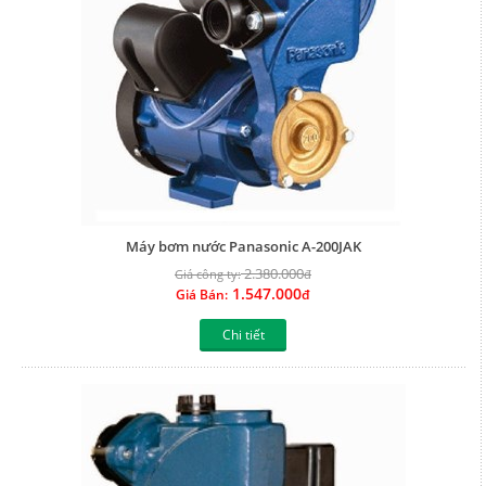
Máy bơm nước Panasonic A-200JAK
2.380.000
Giá công ty:
đ
1.547.000
Giá Bán:
đ
Chi tiết