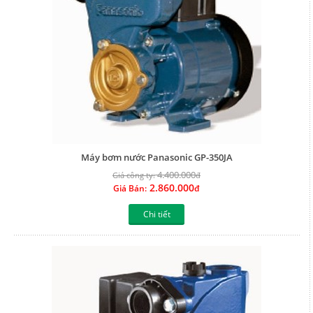
Máy bơm nước Panasonic GP-350JA
4.400.000
Giá công ty:
đ
2.860.000
Giá Bán:
đ
Chi tiết