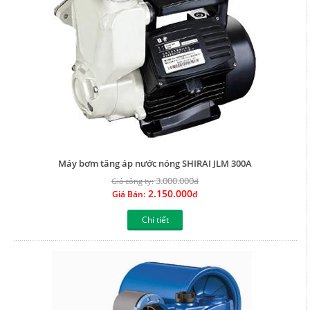
Máy bơm tăng áp nước nóng SHIRAI JLM 300A
3.000.000
Giá công ty:
đ
2.150.000
Giá Bán:
đ
Chi tiết