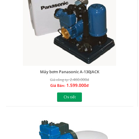
Máy bơm Panasonic A-130JACK
2.460.000
Giá công ty:
đ
1.599.000
Giá Bán:
đ
Chi tiết