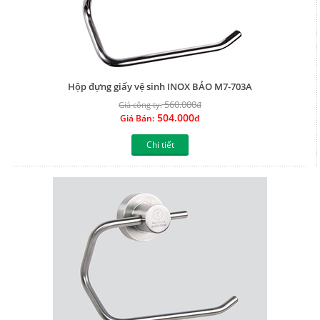
Hộp đựng giấy vệ sinh INOX BẢO M7-703A
560.000
Giá công ty:
đ
504.000
Giá Bán:
đ
Chi tiết
Hộp đựng giấy vệ sinh INOX BẢO M7-703AL
560.000
Giá công ty:
đ