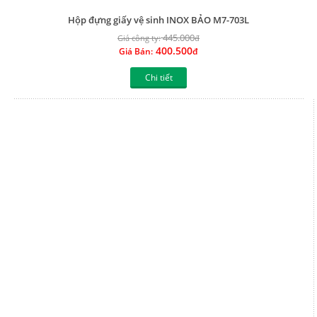
Hộp đựng giấy vệ sinh INOX BẢO BN203
665.000
Giá công ty:
đ
598.500
Giá Bán:
đ
Chi tiết
Về chúng tôi
Khuyến mãi nổi bật