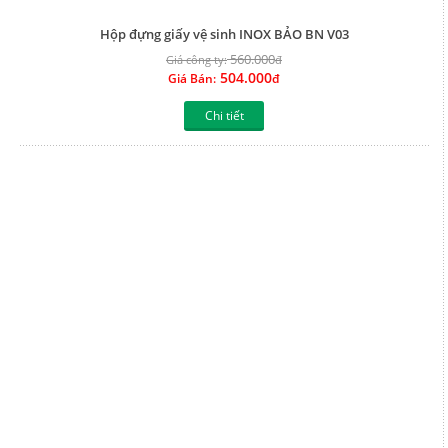
Chi tiết
Hộp đựng giấy vệ sinh INOX BẢO M7-703
445.000
Giá công ty:
đ
400.500
Giá Bán:
đ
Chi tiết