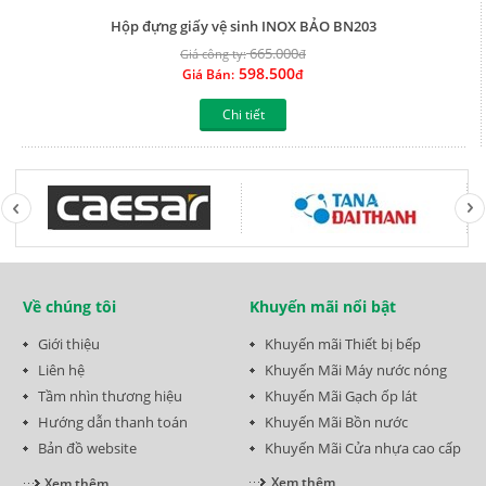
465 Hà Huy Giáp,KP 45,Thới An Thành phố Hồ Chí Minh
Điện thoại: 0906 946 268- 0902 973 139 | Fax: zalo 0925 472 888
Email: nhaphanphoiductoan@gmail.com | Website:
www.chungsuclamnha.com
TP HCM : 0906 946 268 ( Phóng) 0902 973 139 ( Hà)
Hà Nội : 0986 657 672 ( Hiền ) Ngói : 0982 363 268 ( A Phòng )