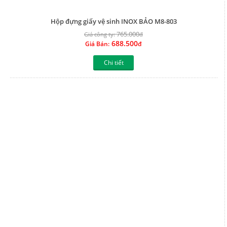
Hộp đựng giấy vệ sinh INOX BẢO M9-903
765.000
Giá công ty:
đ
688.500
Giá Bán:
đ
Chi tiết