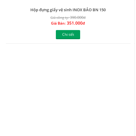
Hộp đựng giấy vệ sinh INOX BẢO M7-703L
445.000
Giá công ty:
đ
400.500
Giá Bán:
đ
Chi tiết