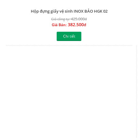
Hộp đựng giấy vệ sinh INOX BẢO BN V03
560.000
Giá công ty:
đ
504.000
Giá Bán:
đ
Chi tiết
Hộp đựng giấy vệ sinh INOX BẢO BN 150
390.000
Giá công ty:
đ
351.000
Giá Bán:
đ