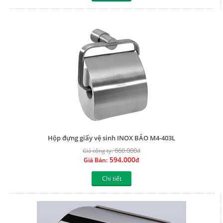
Hộp đựng giấy vệ sinh INOX BẢO M4-403L
660.000
Giá công ty:
đ
594.000
Giá Bán:
đ
Chi tiết