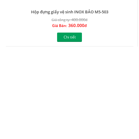
Hộp đựng giấy vệ sinh INOX BẢO HGK 02
425.000
Giá công ty:
đ
382.500
Giá Bán:
đ
Chi tiết