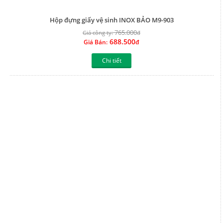
Hộp đựng giấy vệ sinh INOX BẢO M5-503
400.000
Giá công ty:
đ
360.000
Giá Bán:
đ
Chi tiết