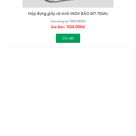
504.000
Giá Bán:
đ
Chi tiết
Hộp đựng giấy vệ sinh INOX BẢO M8-803
765.000
Giá công ty:
đ
688.500
Giá Bán:
đ
Chi tiết