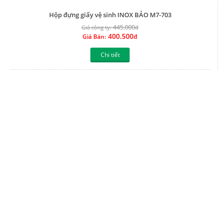
Hộp đựng giấy vệ sinh INOX BẢO HG 03
280.000
Giá công ty:
đ
252.000
Giá Bán:
đ
Chi tiết