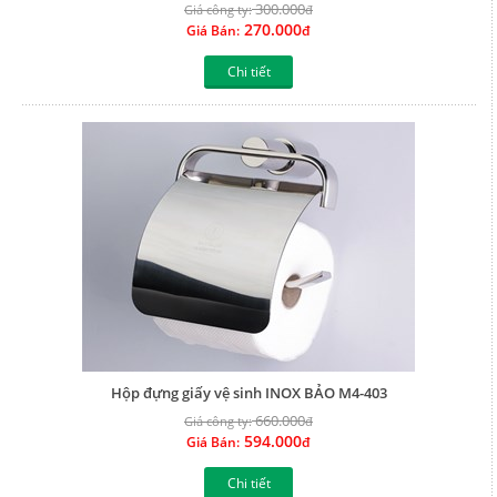
300.000
Giá công ty:
đ
270.000
Giá Bán:
đ
Chi tiết
Hộp đựng giấy vệ sinh INOX BẢO M4-403
660.000
Giá công ty:
đ
594.000
Giá Bán:
đ
Chi tiết