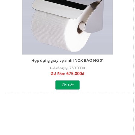
Hộp đựng giấy vệ sinh INOX BẢO HG 01
750.000
Giá công ty:
đ
675.000
Giá Bán:
đ
Chi tiết