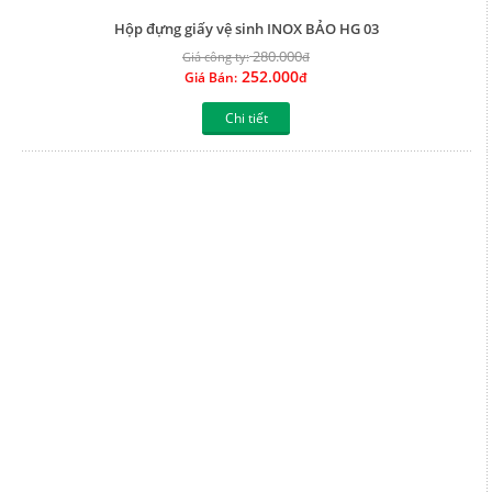
Giới thiệu
Khuyến mãi Thiết bị bếp
Liên hệ
Khuyến Mãi Máy nước nóng
Tầm nhìn thương hiệu
Khuyến Mãi Gạch ốp lát
Hướng dẫn thanh toán
Khuyến Mãi Bồn nước
Bản đồ website
Khuyến Mãi Cửa nhựa cao cấp
Xem thêm
Xem thêm
Liên kết website
Thông tin hữu ích
Chung sức làm nhà
Vận chuyển và giao nhận
Siêu thị bếp ga online
Đổi trả hàng và hoàn tiền
Siêu thị máy nước nóng giá tốt
Chính sách bảo hành
Thế giới gạch giá rẻ
Chính sách bảo mật thông tin
Thương hiệu nổi tiếng Eurowin
Đơn vị chủ quản
Xem thêm
Xem thêm
TRUNG TÂM PHÂN PHỐI VLXD TỔNG HỢP ĐỨC TOÀN