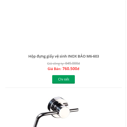
Hộp đựng giấy vệ sinh INOX BẢO M6-603
845.000
Giá công ty:
đ
760.500
Giá Bán:
đ
Chi tiết