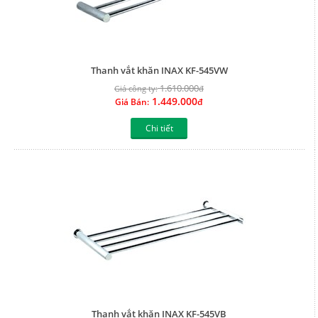
Thanh vắt khăn INAX KF-545VW
1.610.000
Giá công ty:
đ
1.449.000
Giá Bán:
đ
Chi tiết
Thanh vắt khăn INAX KF-545VB