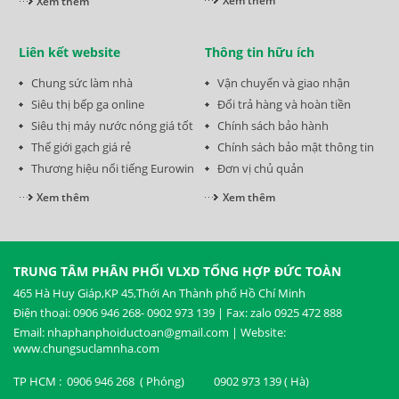
Xem thêm
Xem thêm
Liên kết website
Thông tin hữu ích
Chung sức làm nhà
Vận chuyển và giao nhận
Siêu thị bếp ga online
Đổi trả hàng và hoàn tiền
Siêu thị máy nước nóng giá tốt
Chính sách bảo hành
Thế giới gạch giá rẻ
Chính sách bảo mật thông tin
Thương hiệu nổi tiếng Eurowin
Đơn vị chủ quản
Xem thêm
Xem thêm
TRUNG TÂM PHÂN PHỐI VLXD TỔNG HỢP ĐỨC TOÀN
465 Hà Huy Giáp,KP 45,Thới An Thành phố Hồ Chí Minh
Điện thoại: 0906 946 268- 0902 973 139 | Fax: zalo 0925 472 888
Email: nhaphanphoiductoan@gmail.com | Website:
www.chungsuclamnha.com
TP HCM : 0906 946 268 ( Phóng) 0902 973 139 ( Hà)