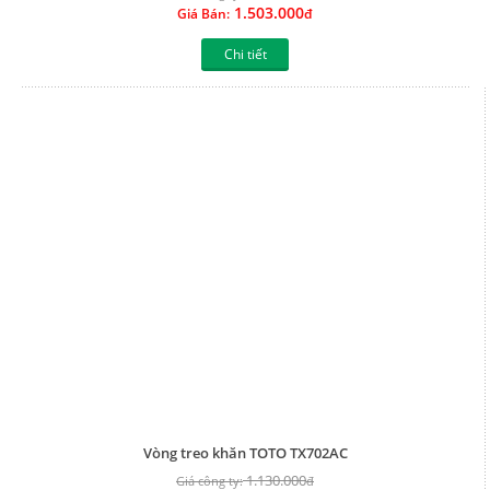
1.503.000
Giá Bán:
đ
Chi tiết
Vòng treo khăn TOTO TX702AC
1.130.000
Giá công ty:
đ