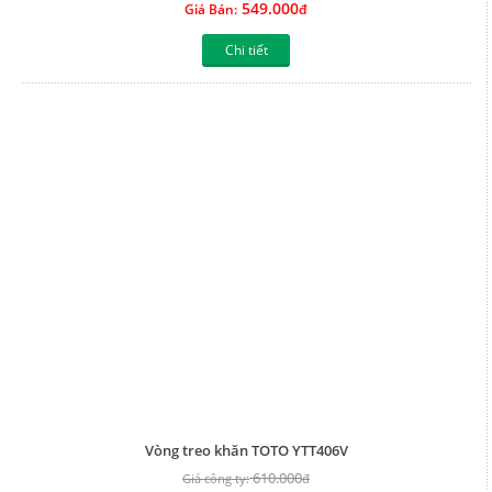
549.000
Giá Bán:
đ
Chi tiết
Vòng treo khăn TOTO YTT406V
610.000
Giá công ty:
đ