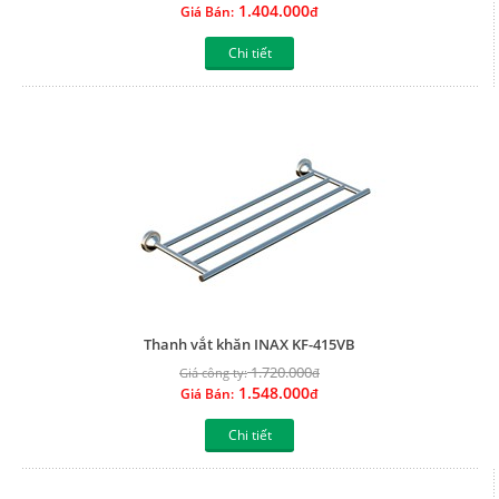
1.404.000
Giá Bán:
đ
Chi tiết
Thanh vắt khăn INAX KF-415VB
1.720.000
Giá công ty:
đ
1.548.000
Giá Bán:
đ
Chi tiết