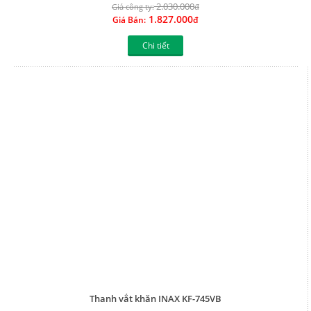
2.030.000
Giá công ty:
đ
1.827.000
Giá Bán:
đ
Chi tiết
Thanh vắt khăn INAX KF-745VB