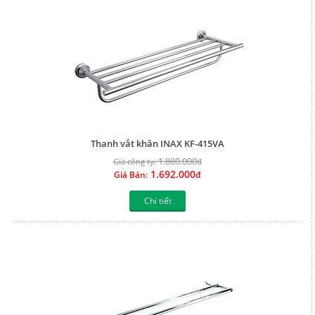
Thanh vắt khăn INAX KF-415VA
1.880.000
Giá công ty:
đ
1.692.000
Giá Bán:
đ
Chi tiết