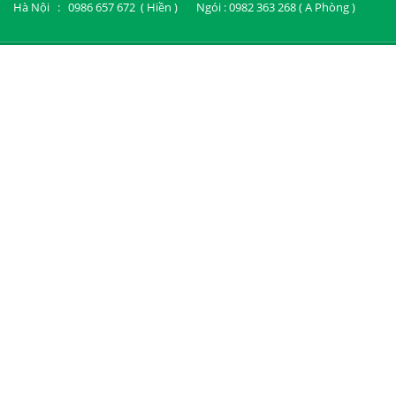
Hà Nội : 0986 657 672 ( Hiền ) Ngói : 0982 363 268 ( A Phòng )