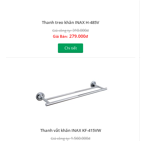
Thanh treo khăn INAX H-485V
310.000
Giá công ty:
đ
279.000
Giá Bán:
đ
Chi tiết
Thanh vắt khăn INAX KF-415VW
1.560.000
Giá công ty:
đ