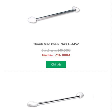
Thanh treo khăn INAX H-445V
240.000
Giá công ty:
đ
216.000
Giá Bán:
đ
Chi tiết