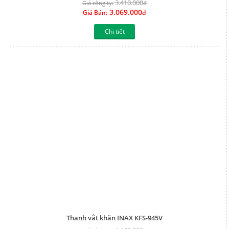
3.410.000
Giá công ty:
đ
3.069.000
Giá Bán:
đ
Chi tiết
Thanh vắt khăn INAX KFS-945V