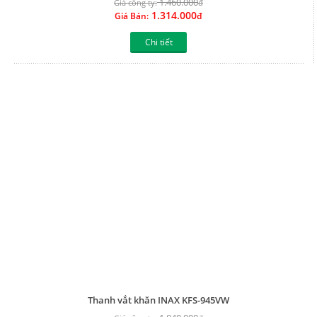
1.460.000
Giá công ty:
đ
1.314.000
Giá Bán:
đ
Chi tiết
Thanh vắt khăn INAX KFS-945VW