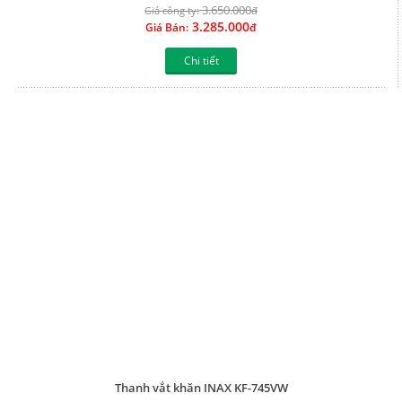
3.650.000
Giá công ty:
đ
3.285.000
Giá Bán:
đ
Chi tiết
Thanh vắt khăn INAX KF-745VW