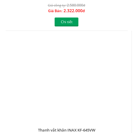
2.580.000
Giá công ty:
đ
2.322.000
Giá Bán:
đ
Chi tiết
Thanh vắt khăn INAX KF-645VW