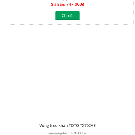
747.000
Giá Bán:
đ
Chi tiết
Vòng treo khăn TOTO TX702AE
1.670.000
Giá công ty:
đ