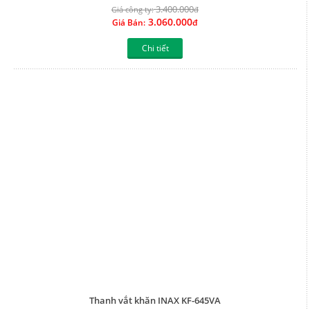
3.400.000
Giá công ty:
đ
3.060.000
Giá Bán:
đ
Chi tiết
Thanh vắt khăn INAX KF-645VA