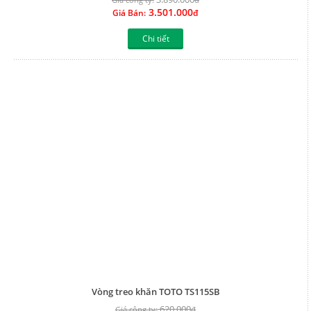
3.501.000
Giá Bán:
đ
Chi tiết
Vòng treo khăn TOTO TS115SB
620.000
Giá công ty:
đ