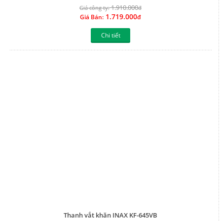
1.910.000
Giá công ty:
đ
1.719.000
Giá Bán:
đ
Chi tiết
Thanh vắt khăn INAX KF-645VB