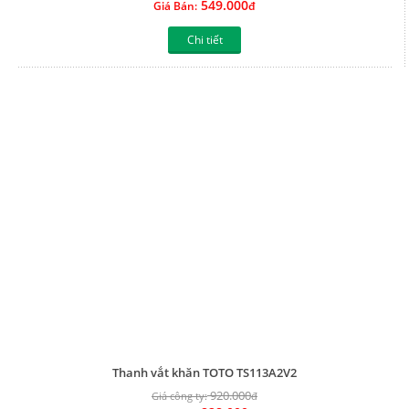
549.000
Giá Bán:
đ
Chi tiết
Thanh vắt khăn TOTO TS113A2V2
920.000
Giá công ty:
đ