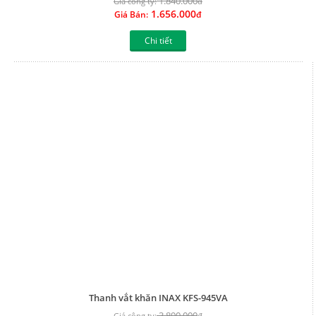
1.840.000
Giá công ty:
đ
1.656.000
Giá Bán:
đ
Chi tiết
Thanh vắt khăn INAX KFS-945VA
3.890.000
Giá công ty:
đ