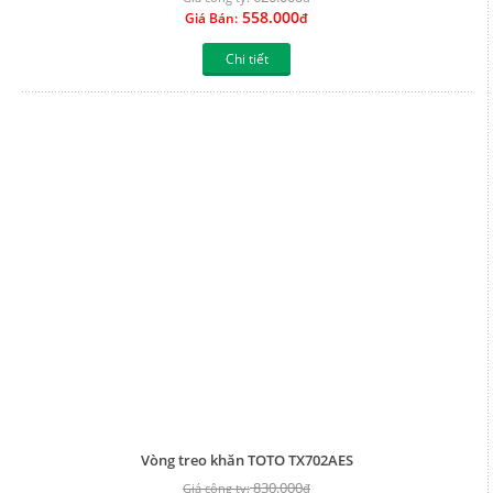
558.000
Giá Bán:
đ
Chi tiết
Vòng treo khăn TOTO TX702AES
830.000
Giá công ty:
đ