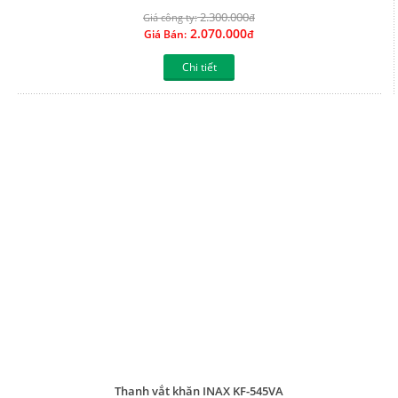
2.300.000
Giá công ty:
đ
2.070.000
Giá Bán:
đ
Chi tiết
Thanh vắt khăn INAX KF-545VA