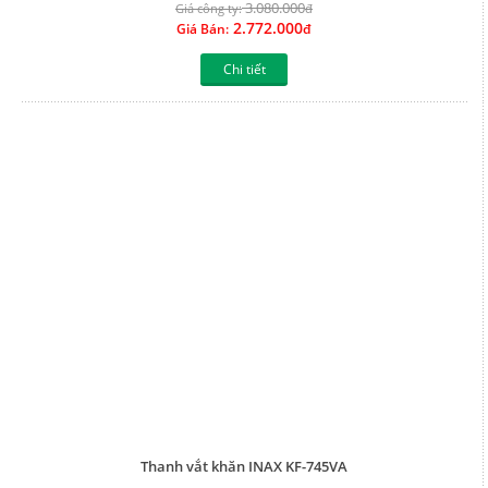
3.080.000
Giá công ty:
đ
2.772.000
Giá Bán:
đ
Chi tiết
Thanh vắt khăn INAX KF-745VA