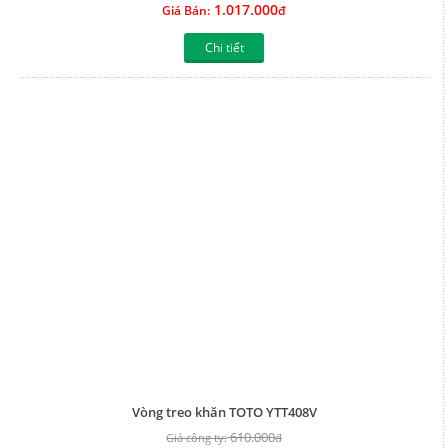
1.017.000
Giá Bán:
đ
Chi tiết
Vòng treo khăn TOTO YTT408V
610.000
Giá công ty:
đ