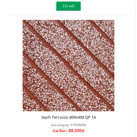
Chi tiết
Gạch Terrazzo 400x400 QP 14
110.000
Giá công ty:
đ
88.000
Giá Bán:
đ