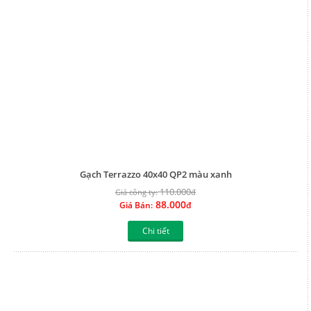
88.000
Giá Bán:
đ
Chi tiết
Gạch terrazzo trơn màu xanh
115.000
Giá công ty:
đ