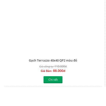
88.000
Giá Bán:
đ
Chi tiết
Gạch Terrazzo 40x40 QP2 màu xám
110.000
Giá công ty:
đ