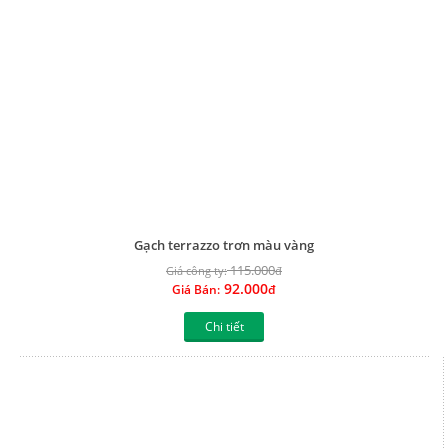
Chi tiết
Gạch terrazzo trơn màu đỏ
115.000
Giá công ty:
đ
92.000
Giá Bán:
đ