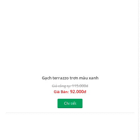
92.000
Giá Bán:
đ
Chi tiết
Gạch terrazzo trơn màu xám
115.000
Giá công ty:
đ
92.000
Giá Bán:
đ