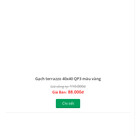
88.000
Giá Bán:
đ
Chi tiết
Gạch Terrazzo 40x40 QP2 màu vàng
110.000
Giá công ty:
đ