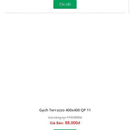
Gạch Terrazzo 400x400 QP 11
110.000
Giá công ty:
đ
88.000
Giá Bán:
đ
Chi tiết