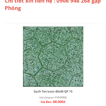
Chi tiết xin liên hệ : 0906 946 268 gặp
Phóng
Gạch Terrazzo 40x40 QP 15
110.000
Giá công ty:
đ
88.000
Giá Bán:
đ