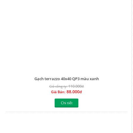
Gạch terrazzo 40x40 QP3 màu xanh
110.000
Giá công ty:
đ
88.000
Giá Bán:
đ
Chi tiết