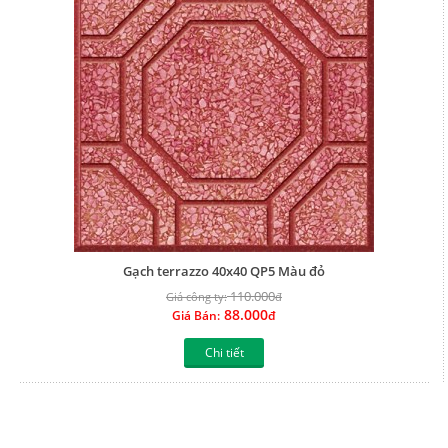
Gạch terrazzo 40x40 QP5 Màu đỏ
110.000
Giá công ty:
đ
88.000
Giá Bán:
đ
Chi tiết