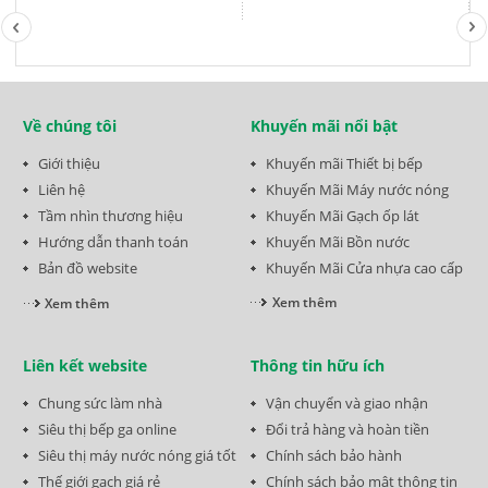
Siêu thị bếp ga online
Đổi trả hàng và hoàn tiền
Siêu thị máy nước nóng giá tốt
Chính sách bảo hành
Thế giới gạch giá rẻ
Chính sách bảo mật thông tin
Thương hiệu nổi tiếng Eurowin
Đơn vị chủ quản
Xem thêm
Xem thêm
TRUNG TÂM PHÂN PHỐI VLXD TỔNG HỢP ĐỨC TOÀN
465 Hà Huy Giáp,KP 45,Thới An Thành phố Hồ Chí Minh
Điện thoại: 0906 946 268- 0902 973 139 | Fax: zalo 0925 472 888
Email: nhaphanphoiductoan@gmail.com | Website:
www.chungsuclamnha.com
TP HCM : 0906 946 268 ( Phóng) 0902 973 139 ( Hà)
Hà Nội : 0986 657 672 ( Hiền ) Ngói : 0982 363 268 ( A Phòng )