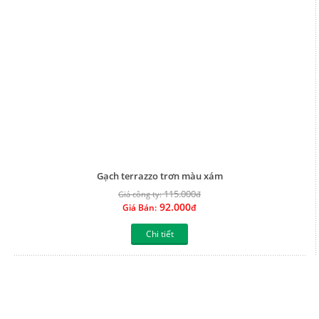
Chi tiết
Gạch terrazzo trơn màu vàng
115.000
Giá công ty:
đ
92.000
Giá Bán:
đ