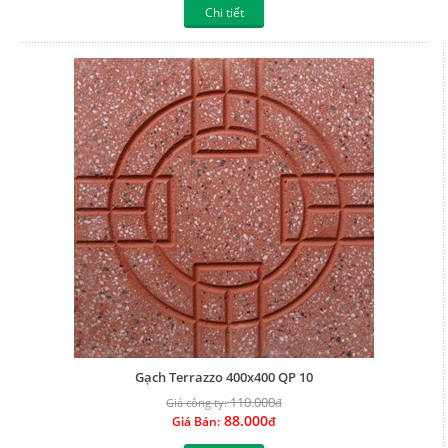
Gạch Terrazzo 400x400 QP 10
110.000
Giá công ty:
đ
88.000
Giá Bán:
đ
Chi tiết