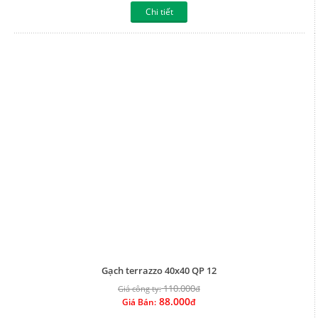
Chi tiết
Gạch terrazzo 40x40 QP 12
110.000
Giá công ty:
đ
88.000
Giá Bán:
đ
Chi tiết