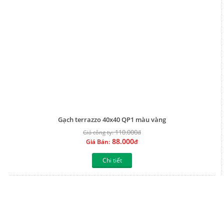
Gạch terrazzo 40x40 QP1 màu xanh
110.000
Giá công ty:
đ
88.000
Giá Bán:
đ
Chi tiết
1
2