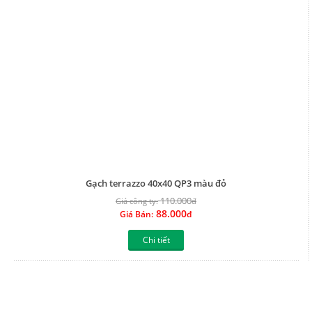
Gạch terrazzo 40x40 QP3 màu đỏ
110.000
Giá công ty:
đ
88.000
Giá Bán:
đ
Chi tiết