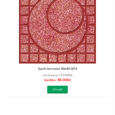
Gạch terrazzo 40x40 QP4
110.000
Giá công ty:
đ
88.000
Giá Bán:
đ
Chi tiết