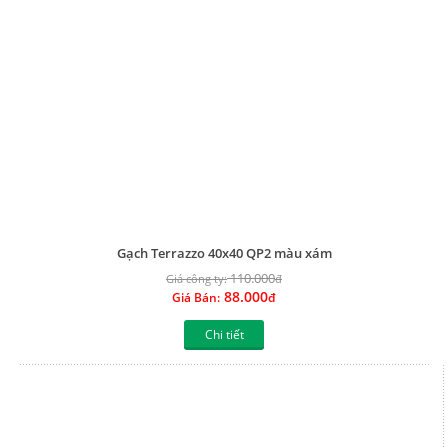
88.000
Giá Bán:
đ
Chi tiết
Gạch Terrazzo 40x40 QP2 màu xanh
110.000
Giá công ty:
đ