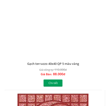
Gạch terrazzo 40x40 QP 5 màu vàng
110.000
Giá công ty:
đ
88.000
Giá Bán:
đ
Chi tiết