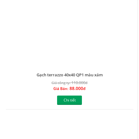
Chi tiết
Gạch terrazzo 40x40 QP1 màu vàng
110.000
Giá công ty:
đ
88.000
Giá Bán:
đ
Chi tiết