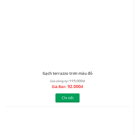
Chi tiết
Gạch terrazzo 40x40 QP1 màu xám
110.000
Giá công ty:
đ
88.000
Giá Bán:
đ