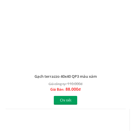
Gạch terrazzo 40x40 QP3 màu xám
110.000
Giá công ty:
đ
88.000
Giá Bán:
đ
Chi tiết
Gạch terrazzo 40x40 QP3 màu vàng
110.000
Giá công ty:
đ