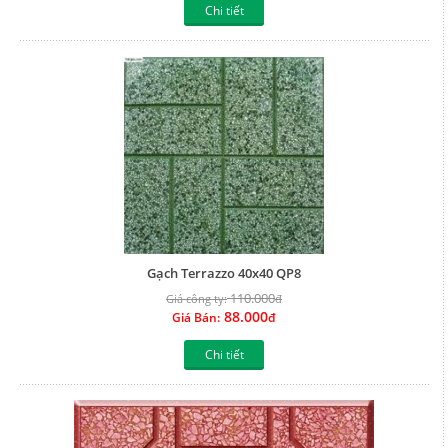
Gạch Terrazzo 40x40 QP8
110.000
Giá công ty:
đ
88.000
Giá Bán:
đ
Chi tiết