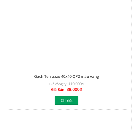
88.000
Giá Bán:
đ
Chi tiết
Gạch Terrazzo 40x40 QP2 màu đỏ
110.000
Giá công ty:
đ