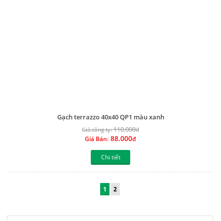
Về chúng tôi
Khuyến mãi nổi bật
Giới thiệu
Khuyến mãi Thiết bị bếp
Liên hệ
Khuyến Mãi Máy nước nóng
Tầm nhìn thương hiệu
Khuyến Mãi Gạch ốp lát
Hướng dẫn thanh toán
Khuyến Mãi Bồn nước
Bản đồ website
Khuyến Mãi Cửa nhựa cao cấp
Xem thêm
Xem thêm
Liên kết website
Thông tin hữu ích
Chung sức làm nhà
Vận chuyển và giao nhận