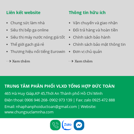
Liên kết website
Thông tin hữu ích
Chung sức làm nhà
Vận chuyển và giao nhận
Siêu thị bếp ga online
Đổi trả hàng và hoàn tiền
Siêu thị máy nước nóng giá tốt
Chính sách bảo hành
Thế giới gạch giá rẻ
Chính sách bảo mật thông tin
Thương hiệu nổi tiếng Eurowin
Đơn vị chủ quản
Xem thêm
Xem thêm
TRUNG TÂM PHÂN PHỐI VLXD TỔNG HỢP ĐỨC TOÀN
465 Hà Huy Giáp,KP 45,Thới An Thành phố Hồ Chí Minh
Điện thoại: 0906 946 268- 0902 973 139 | Fax: zalo 0925 472 888
Email: nhaphanphoiductoan@gmail.com | Website:
www.chungsuclamnha.com
TP HCM : 0906 946 268 ( Phóng) 0902 973 139 ( Hà)
Hà Nội : 0986 657 672 ( Hiền ) Ngói : 0982 363 268 ( A Phòng )