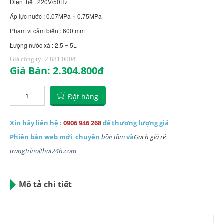
Điện thế : 220V/50Hz
Áp lực nước : 0.07MPa ~ 0.75MPa
Phạm vi cảm biến : 600 mm
Lượng nước xả : 2.5 ~ 5L
Giá công ty: 2.881.000
đ
Giá Bán: 2.304.800
đ
Đặt hàng
Xin hãy liên hệ :
0906 946 268
để thương lượng giá
Phiên bản web mới chuyên
bồn tắm
và
Gạch giá rẻ
trangtrinoithat24h.com
Mô tả chi tiết