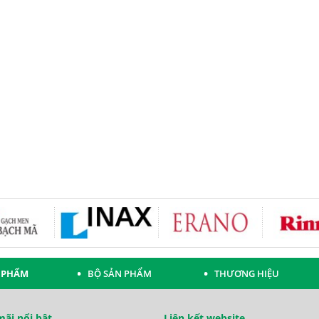
 PHẨM
BỘ SẢN PHẨM
THƯƠNG HIỆU
ãi nổi bật
Liên kết website