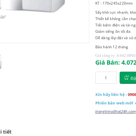
KT : 170x245x220mm
Sấy khô cực nhanh, kho
Thiết kế không cần chạ
Tiết kiệm điện và tài n
Giảm tiếng ồn tối đa
Dễ dàng lắp đặt và sử 
Bảo hành 12 tháng
Giá công ty: 4.642.000
đ
Giá Bán: 4.07
Đặ
Xin hãy liên hệ :
0906
Phiên bản web mới
trangtrinoithat24h.com
 tiết