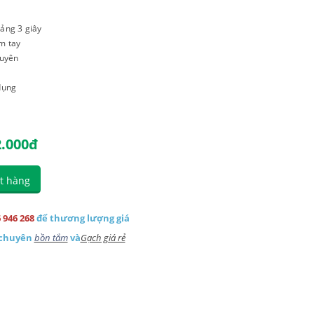
ảng 3 giây
m tay
guyên
dụng
2.000
đ
t hàng
 946 268
để thương lượng giá
 chuyên
bồn tắm
và
Gạch giá rẻ