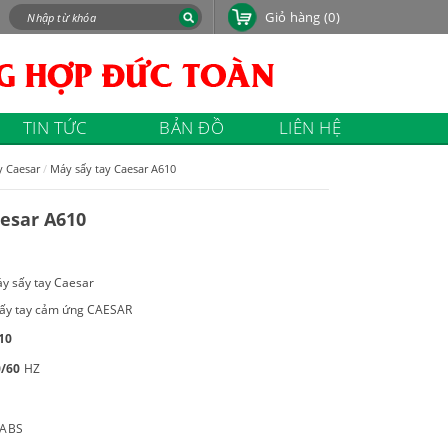
Giỏ hàng
(0)
TIN TỨC
BẢN ĐỒ
LIÊN HỆ
y Caesar
Máy sấy tay Caesar A610
esar A610
y sấy tay Caesar
ấy tay cảm ứng CAESAR
10
/60
HZ
 ABS