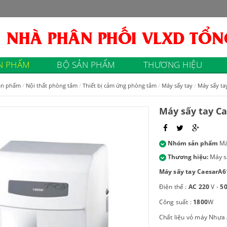
N PHẨM
BỘ SẢN PHẨM
THƯƠNG HIỆU
ản phẩm
Nội thất phòng tắm
Thiết bị cảm ứng phòng tắm
Máy sấy tay
Máy sấy ta
Máy sấy tay Ca
Nhóm sản phẩm
Má
Thương hiệu:
Máy s
Máy sấy tay Caesar
A6
Điện thế :
AC 220
V -
50
Công suất :
1800
W
Chất liệu vỏ máy Nhựa