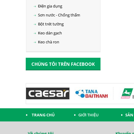
Điện gia dụng
Sơn nước - Chống thấm
Bột trét tường
Keo dán gạch
Keo chà ron
CHÚNG TÔI TRÊN FACEBOOK
TRANG CHỦ
GIỚI THIỆU
SẢN
Về chúng tôi
Khuyến m