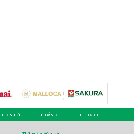
TIN TỨC
BẢN ĐỒ
LIÊN HỆ
Thông tin hữu ích