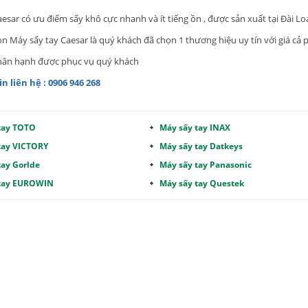
esar có ưu điểm sấy khô cực nhanh và ít tiếng ồn , được sản xuất tại Đài L
 Máy sấy tay Caesar là quý khách đã chọn 1 thương hiệu uy tín với giá cả 
 hân hạnh được phục vụ quý khách
in liên hệ : 0906 946 268
tay TOTO
Máy sấy tay INAX
tay VICTORY
Máy sấy tay Datkeys
tay Gorlde
Máy sấy tay Panasonic
 tay EUROWIN
Máy sấy tay Questek