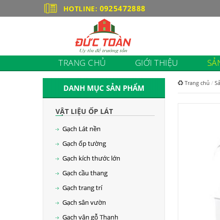
0925472888
HOTLINE:
TRANG CHỦ
GIỚI THIỆU
SẢ
Trang chủ
S
DANH MỤC SẢN PHẨM
VẬT LIỆU ỐP LÁT
Gạch Lát nền
Gạch ốp tường
Gạch kích thước lớn
Gạch cầu thang
Gạch trang trí
Gạch sân vườn
Gạch vân gỗ Thanh