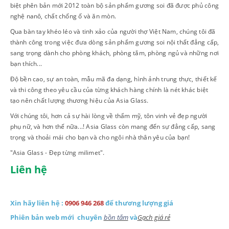
biệt phên bản mới 2012 toàn bộ sản phẩm gương soi đã được phủ công
nghệ nanô, chất chống ố và ăn mòn.
Qua bàn tay khéo léo và tinh xảo của người thợ Việt Nam, chúng tôi đã
thành công trong việc đưa dòng sản phẩm gương soi nội thất đẳng cấp,
sang trọng dành cho phòng khách, phòng tắm, phòng ngủ và những nơi
bạn thích...
Độ bền cao, sự an toàn, mẫu mã đa dạng, hình ảnh trung thực, thiết kế
và thi công theo yêu cầu của từng khách hàng chính là nét khác biệt
tạo nên chất lượng thương hiệu của Asia Glass.
Với chúng tôi, hơn cả sự hài lòng về thẩm mỹ, tôn vinh vẻ đẹp người
phụ nữ, và hơn thế nữa...! Asia Glass còn mang đến sự đẳng cấp, sang
trọng và thoải mái cho bạn và cho ngôi nhà thân yêu của bạn!
"Asia Glass - Đẹp từng milimet".
Liên hệ
Xin hãy liên hệ :
0906 946 268
để thương lượng giá
Phiên bản web mới chuyên
bồn tắm
và
Gạch giá rẻ