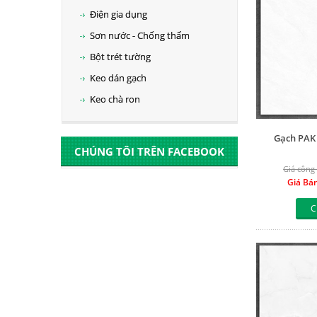
Điện gia dụng
Sơn nước - Chống thấm
Bột trét tường
Keo dán gạch
Keo chà ron
Gạch PAK
CHÚNG TÔI TRÊN FACEBOOK
Giá công 
Giá Bá
C