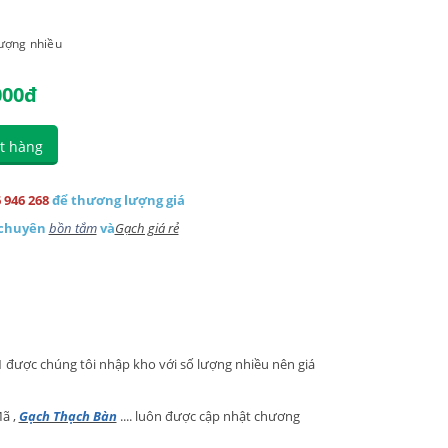
lượng nhiều
000
đ
t hàng
 946 268
để thương lượng giá
 chuyên
bồn tắm
và
Gạch giá rẻ
 1 được chúng tôi nhập kho với số lượng nhiều nên giá
ã ,
Gạch Thạch Bàn
.... luôn được cập nhật chương