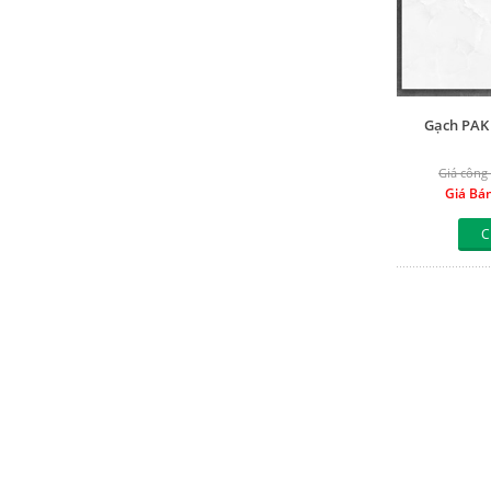
Gạch PAK
Giá công 
Giá Bá
C