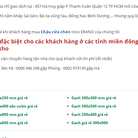
ịa chỉ giao dịch tại : 457 Hà Huy giáp P Thạnh Xuân Quận 12 TP HCM mở cửa 
hì nằm khắp Sài Gòn, Bà rịa vũng tàu, Đồng Nai, Bình Dương.... nhưng quý k
ãi khi khách hàng mua
Chậu rửa chén
Inox ERANO của chúng tôi
đặc biệt cho các khách hàng ở các tỉnh miền đông
kho
 vận chuyển hàng tận nhà cho quý khách với chi phí tốt nhất)
in liên hệ : 0906 946 268 gặp Phóng - 0902 973139 gặp Hà
x250 mm giá rẻ
Gạch 300x300 mm giá rẻ
x400 sân vườn giá rẻ
Gạch 500x500 mm giá rẻ
x800 mm giá rẻ
Gạch 250x400 giá rẻ
x600 mm giá rẻ
Gạch giá rẻ 300x900