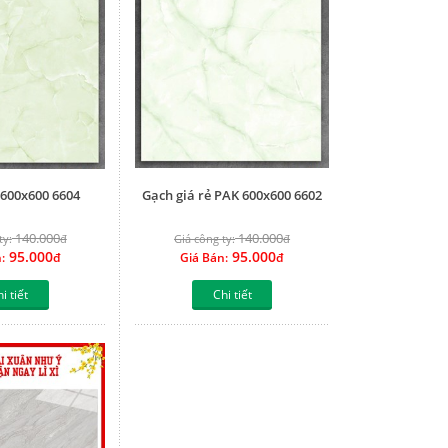
600x600 6604
Gạch giá rẻ PAK 600x600 6602
140.000
140.000
ty:
đ
Giá công ty:
đ
95.000
95.000
:
đ
Giá Bán:
đ
i tiết
Chi tiết