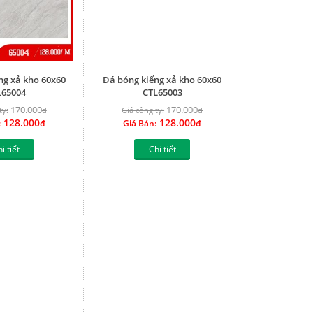
ng xả kho 60x60
Đá bóng kiếng xả kho 60x60
L65004
CTL65003
170.000
170.000
ty:
đ
Giá công ty:
đ
128.000
128.000
:
đ
Giá Bán:
đ
i tiết
Chi tiết