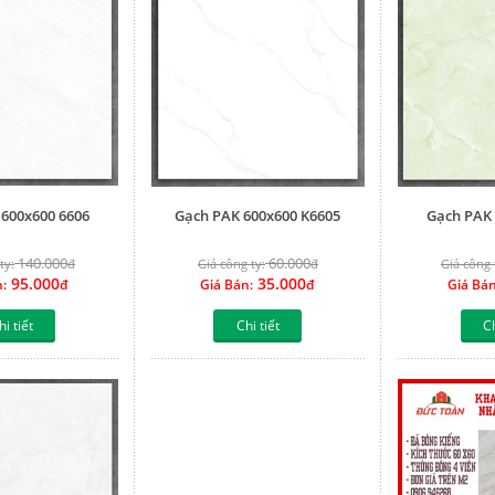
 600x600 6606
Gạch PAK 600x600 K6605
Gạch PAK 
140.000
60.000
ty:
đ
Giá công ty:
đ
Giá công 
95.000
35.000
n:
đ
Giá Bán:
đ
Giá Bán
hi tiết
Chi tiết
Ch