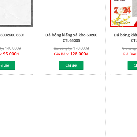
 600x600 6601
Đá bóng kiếng xả kho 60x60
Đá bóng kiế
CTL65005
CT
140.000
170.000
ty:
đ
Giá công ty:
đ
Giá công 
95.000
128.000
n:
đ
Giá Bán:
đ
Giá Bán
hi tiết
Chi tiết
Ch