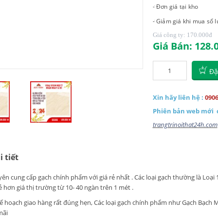
- Đơn giá tại kho
- Giảm giá khi mua số 
Giá công ty: 170.000
đ
Giá Bán: 128.
Đặ
Xin hãy liên hệ :
0906
Phiên bản web mới
trangtrinoithat24h.com
 tiết
ên cung cấp gạch chính phẩm với giá rẻ nhất . Các loại gạch thường là Loại
ẻ hơn giá thị trường từ 10- 40 ngàn trên 1 mét .
kế hoạch giao hàng rất đúng hẹn, Các loại gạch chính phẩm như Gạch Bạch M
mãi