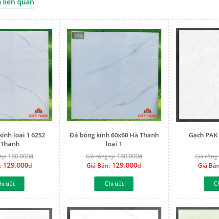
liên quan
ính loại 1 6252
Đá bóng kính 60x60 Hà Thanh
Gạch PAK 
 Thanh
loại 1
180.000
180.000
ty:
đ
Giá công ty:
đ
Giá công 
129.000
129.000
:
đ
Giá Bán:
đ
Giá Bán
hi tiết
Chi tiết
Ch