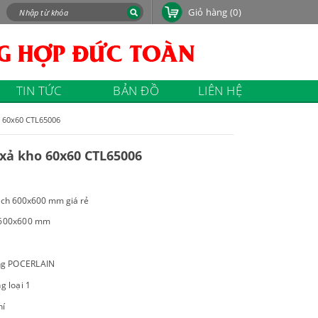
Giỏ hàng
(0)
TIN TỨC
BẢN ĐỒ
LIÊN HỆ
 60x60 CTL65006
xả kho 60x60 CTL65006
ch 600x600 mm giá rẻ
m 600x600 mm
ếng POCERLAIN
g loại 1
hí