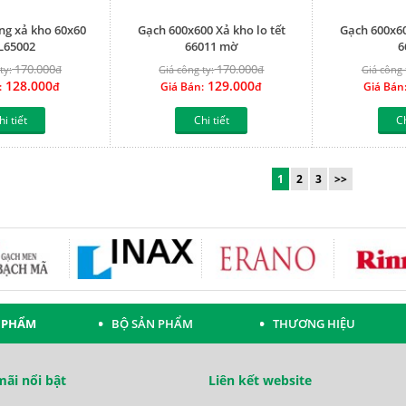
ng xả kho 60x60
Gạch 600x600 Xả kho lo tết
Gạch 600x60
L65002
66011 mờ
6
170.000
170.000
ty:
đ
Giá công ty:
đ
Giá công 
128.000
129.000
:
đ
Giá Bán:
đ
Giá Bán
hi tiết
Chi tiết
Ch
1
2
3
>>
 PHẨM
BỘ SẢN PHẨM
THƯƠNG HIỆU
ãi nổi bật
Liên kết website