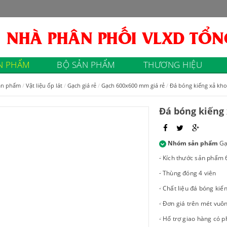
N PHẨM
BỘ SẢN PHẨM
THƯƠNG HIỆU
ản phẩm
Vật liệu ốp lát
Gạch giá rẻ
Gạch 600x600 mm giá rẻ
Đá bóng kiếng xả kho
Đá bóng kiếng 
Nhóm sản phẩm
Gạ
- Kích thước sản phẩ
- Thùng đóng 4 viên
- Chất liệu đá bóng ki
- Đơn giá trên mét vuôn
- Hố trợ giao hàng có p