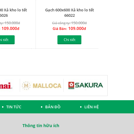
0 Xả kho lo tết
Gạch 600x600 Xả kho lo tết
6026
66022
150.000
150.000
ty:
đ
Giá công ty:
đ
109.000
109.000
:
đ
Giá Bán:
đ
i tiết
Chi tiết
TIN TỨC
BẢN ĐỒ
LIÊN HỆ
Thông tin hữu ích