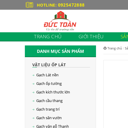
0925472888
HOTLINE:
TRANG CHỦ
GIỚI THIỆU
SẢ
Trang chủ
S
DANH MỤC SẢN PHẨM
VẬT LIỆU ỐP LÁT
Gạch Lát nền
Gạch ốp tường
Gạch kích thước lớn
Gạch cầu thang
Gạch trang trí
Gạch sân vườn
Gạch vân gỗ Thanh