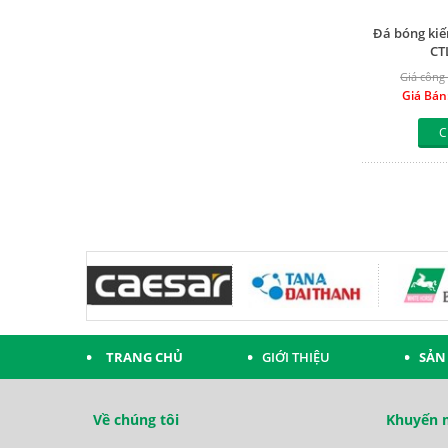
Đá bóng kiế
CT
Giá công 
Giá Bán
C
TRANG CHỦ
GIỚI THIỆU
SẢN
Về chúng tôi
Khuyến m