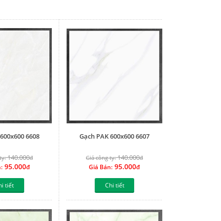
600x600 6608
Gạch PAK 600x600 6607
140.000
140.000
ty:
đ
Giá công ty:
đ
95.000
95.000
:
đ
Giá Bán:
đ
i tiết
Chi tiết