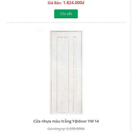
1.824.000
Giá Bán:
đ
Chi tiết
Cửa nhựa màu trắng Y@door YW 14
2.280.000
Giá công ty:
đ