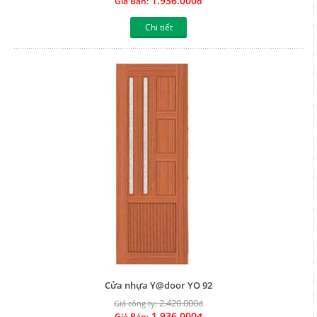
1.936.000
Giá Bán:
đ
Chi tiết
Cửa nhựa Y@door YO 92
2.420.000
Giá công ty:
đ
1.936.000
Giá Bán:
đ