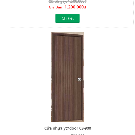
1.500.000
Giá công ty:
đ
1.200.000
Giá Bán:
đ
Chi tiết
Cửa nhựa y@door 03-900