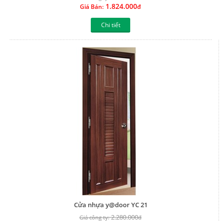
1.824.000
Giá Bán:
đ
Chi tiết
Cửa nhựa y@door YC 21
2.280.000
Giá công ty:
đ