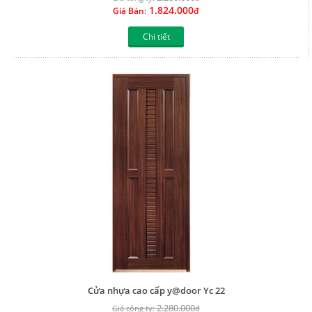
1.824.000
Giá Bán:
đ
Chi tiết
Cửa nhựa cao cấp y@door Yc 22
2.280.000
Giá công ty:
đ