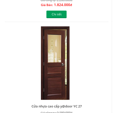
2.280.000
Giá công ty:
đ
1.824.000
Giá Bán:
đ
Chi tiết
Cửa nhựa cao cấp y@door YC 27
2.280.000
Giá công ty:
đ