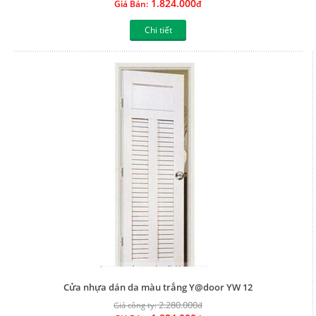
1.824.000
Giá Bán:
đ
Chi tiết
Cửa nhựa dán da màu trắng Y@door YW 12
2.280.000
Giá công ty:
đ