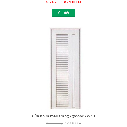
1.824.000
Giá Bán:
đ
Chi tiết
Cửa nhựa màu trắng Y@door YW 13
2.280.000
Giá công ty:
đ