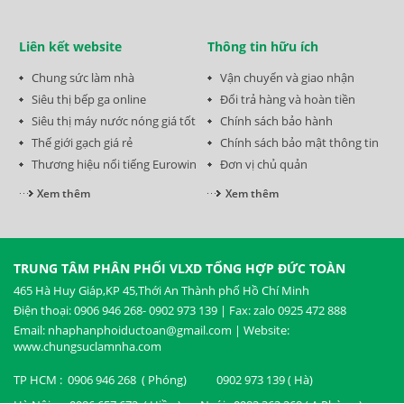
Liên kết website
Thông tin hữu ích
Chung sức làm nhà
Vận chuyển và giao nhận
Siêu thị bếp ga online
Đổi trả hàng và hoàn tiền
Siêu thị máy nước nóng giá tốt
Chính sách bảo hành
Thế giới gạch giá rẻ
Chính sách bảo mật thông tin
Thương hiệu nổi tiếng Eurowin
Đơn vị chủ quản
Xem thêm
Xem thêm
TRUNG TÂM PHÂN PHỐI VLXD TỔNG HỢP ĐỨC TOÀN
465 Hà Huy Giáp,KP 45,Thới An Thành phố Hồ Chí Minh
Điện thoại: 0906 946 268- 0902 973 139 | Fax: zalo 0925 472 888
Email: nhaphanphoiductoan@gmail.com | Website:
www.chungsuclamnha.com
TP HCM : 0906 946 268 ( Phóng) 0902 973 139 ( Hà)