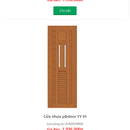
Chi tiết
Cửa nhựa y@door YY 91
2.420.000
Giá công ty:
đ
1.936.000
Giá Bán:
đ