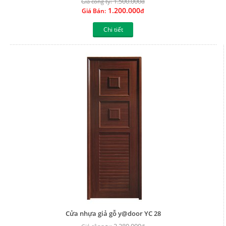
1.500.000
Giá công ty:
đ
1.200.000
Giá Bán:
đ
Chi tiết
Cửa nhựa giả gỗ y@door YC 28