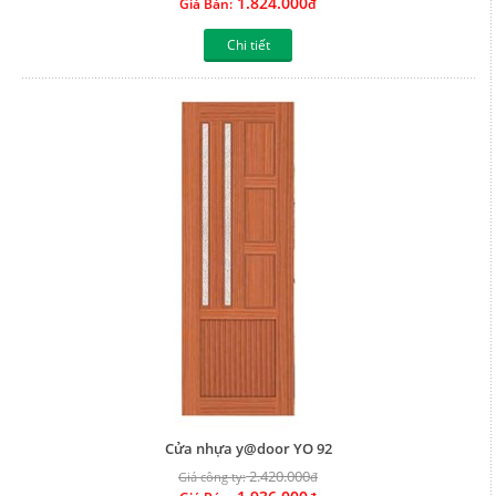
1.824.000
Giá Bán:
đ
Chi tiết
Cửa nhựa y@door YO 92
2.420.000
Giá công ty:
đ