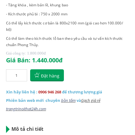
- Tặng khóa , kèm bản lề, khung bao
- Kích thước phủ bì : 750 x 2000 mm
Có thể lấy kích thước cơ bản là 800x2100 mm (giá cao hơn 100.000/
bộ)
Có thể làm theo kích thước lỗ ban theo yêu cầu và tư vấn kích thước
chuẩn Phong Thủy.
Giá công ty: 1.800.000
đ
Giá Bán: 1.440.000
đ
Đặt hàng
Xin hãy liên hệ :
0906 946 268
để thương lượng giá
Phiên bản web mới chuyên
bồn tắm
và
Gạch giá rẻ
trangtrinoithat24h.com
Mô tả chi tiết