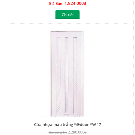
1.824.000
Giá Bán:
đ
Chi tiết
Cửa nhựa màu trắng Y@door YW 17
2.280.000
Giá công ty:
đ