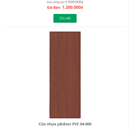
1.500.000
Giá công ty:
đ
1.200.000
Giá Bán:
đ
Chi tiết
Cửa nhựa y@door PVC 04-900