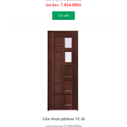
1.824.000
Giá Bán:
đ
Chi tiết
Cửa nhựa y@door YC 26
2.280.000
Giá công ty:
đ