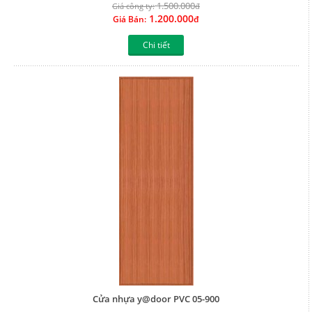
1.500.000
Giá công ty:
đ
1.200.000
Giá Bán:
đ
Chi tiết
Cửa nhựa y@door PVC 05-900