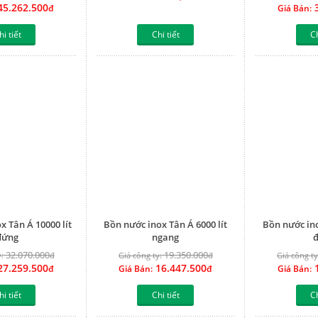
5.262.500
3
đ
Giá Bán:
hi tiết
Chi tiết
Ch
x Tân Á 10000 lít
Bồn nước inox Tân Á 6000 lít
Bồn nước ino
đứng
ngang
32.070.000
19.350.000
:
đ
Giá công ty:
đ
Giá công ty
7.259.500
16.447.500
1
đ
Giá Bán:
đ
Giá Bán:
hi tiết
Chi tiết
Ch