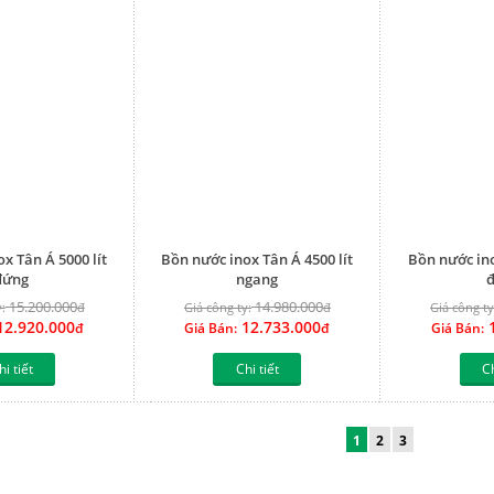
x Tân Á 5000 lít
Bồn nước inox Tân Á 4500 lít
Bồn nước ino
đứng
ngang
15.200.000
14.980.000
:
đ
Giá công ty:
đ
Giá công ty
2.920.000
12.733.000
1
đ
Giá Bán:
đ
Giá Bán:
hi tiết
Chi tiết
Ch
1
2
3