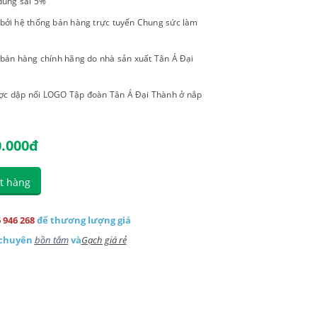
 dung sai 5%
 bởi hệ thống bán hàng trực tuyến Chung sức làm
ỉ bán hàng chính hãng do nhà sản xuất Tân Á Đại
ợc dập nổi LOGO Tập đoàn Tân Á Đại Thành ở nắp
0.000
đ
t hàng
 946 268
để thương lượng giá
 chuyên
bồn tắm
và
Gạch giá rẻ