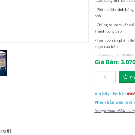
- Các dung tích bồn có
- Phân phối chính hãng
nhà
- Chúng tôi cam kết ch
Thành cung cấp
- Toàn bộ sản phẩm đư
chụp của bồn
Giá công ty: 3.720.000
đ
Giá Bán: 3.07
Đặ
Xin hãy liên hệ :
0906
Phiên bản web mới
trangtrinoithat24h.com
 tiết