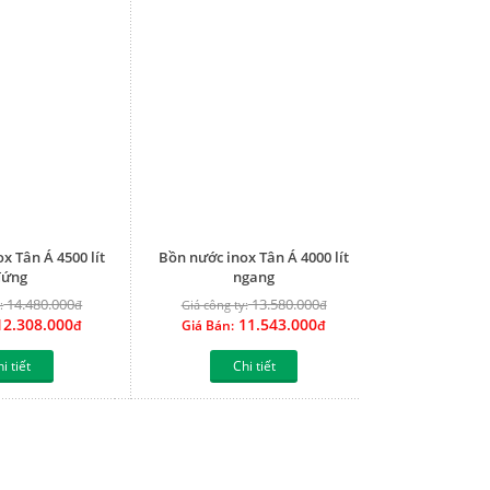
x Tân Á 4500 lít
Bồn nước inox Tân Á 4000 lít
đứng
ngang
14.480.000
13.580.000
:
đ
Giá công ty:
đ
2.308.000
11.543.000
đ
Giá Bán:
đ
i tiết
Chi tiết