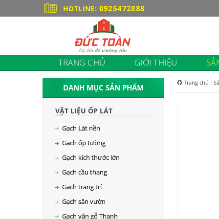
0925472888
HOTLINE:
TRANG CHỦ
GIỚI THIỆU
SẢ
Trang chủ
S
DANH MỤC SẢN PHẨM
VẬT LIỆU ỐP LÁT
Gạch Lát nền
Gạch ốp tường
Gạch kích thước lớn
Gạch cầu thang
Gạch trang trí
Gạch sân vườn
Gạch vân gỗ Thanh