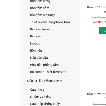
Bồn tắm đứng
Bồn nước ino
Bồn tắm nằm
n
Bồn tắm Massage
Giá công ty
9
Thiết bị cảm ứng phòng tắm
Giá Bán:
Bàn cầu trẻ em
C
Bàn cầu
Lavabo
Bồn tiểu
Nắp bàn cầu
Phụ kiện phòng tắm
Bộ combo Thiết bị vệ sinh
NỘI THẤT TỔNG HỢP
Cửa nhựa
Bồn nước ino
Nhôm và kiếng
Cửa thép chống cháy
Giá công ty