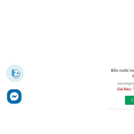
Bồn nước ino
Giá công ty
1
Giá Bán:
C