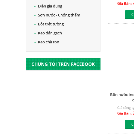
4
Giá Bán:
Điện gia dụng
C
Sơn nước - Chống thấm
Bột trét tường
Keo dán gạch
Keo chà ron
CHÚNG TÔI TRÊN FACEBOOK
Bồn nước ino
Giá công ty
2
Giá Bán:
C