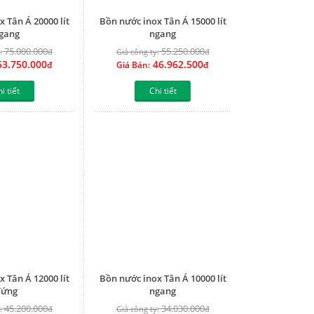
 Tân Á 20000 lít
Bồn nước inox Tân Á 15000 lít
gang
ngang
75.000.000
55.250.000
:
đ
Giá công ty:
đ
3.750.000
46.962.500
đ
Giá Bán:
đ
i tiết
Chi tiết
 Tân Á 12000 lít
Bồn nước inox Tân Á 10000 lít
đứng
ngang
45.200.000
34.030.000
:
đ
Giá công ty:
đ