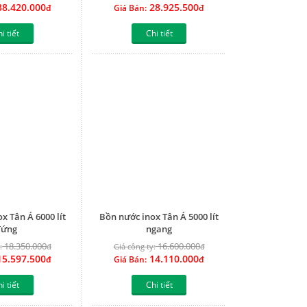
8.420.000
28.925.500
đ
Giá Bán:
đ
i tiết
Chi tiết
x Tân Á 6000 lít
Bồn nước inox Tân Á 5000 lít
đứng
ngang
18.350.000
16.600.000
:
đ
Giá công ty:
đ
5.597.500
14.110.000
đ
Giá Bán:
đ
i tiết
Chi tiết