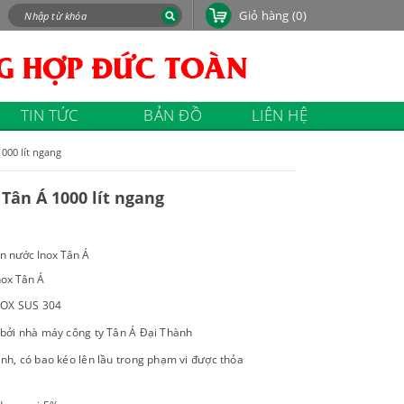
Giỏ hàng
(0)
TIN TỨC
BẢN ĐỒ
LIÊN HỆ
000 lít ngang
Tân Á 1000 lít ngang
n nước Inox Tân Á
nox Tân Á
INOX SUS 304
m bởi nhà máy công ty Tân Á Đại Thành
ình, có bao kéo lên lầu trong phạm vi được thỏa