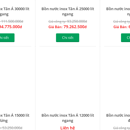
x Tân Á 30000 lít
Bồn nước inox Tân Á 25000 lít
Bồn nước inox
gang
ngang
n
111.500.000
93.250.000
:
đ
Giá công ty:
đ
Giá công ty
4.775.000
79.262.500
6
đ
Giá Bán:
đ
Giá Bán:
hi tiết
Chi tiết
Ch
x Tân Á 15000 lít
Bồn nước inox Tân Á 12000 lít
Bồn nước inox
đứng
ngang
53.250.000
Liên hệ
:
đ
Giá công ty